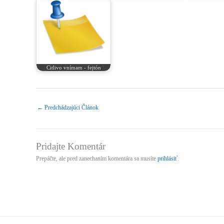
Citlivo vnímam - fejtón
←
Predchádzajúci Článok
Pridajte Komentár
Prepáčte, ale pred zanechaním komentára sa musíte
prihlásiť
.