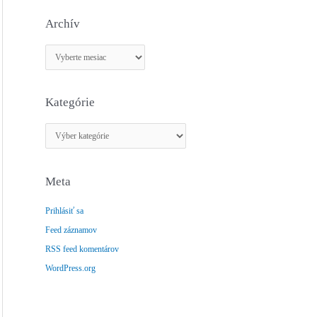
Archív
A
r
c
Kategórie
h
í
K
v
a
t
Meta
e
g
Prihlásiť sa
ó
Feed záznamov
r
RSS feed komentárov
i
e
WordPress.org