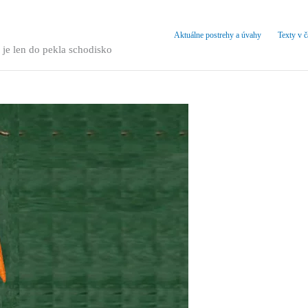
Aktuálne postrehy a úvahy
Texty v 
 je len do pekla schodisko