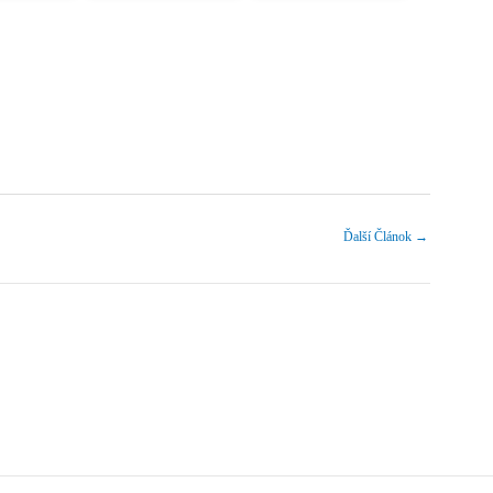
Ďalší Článok
→