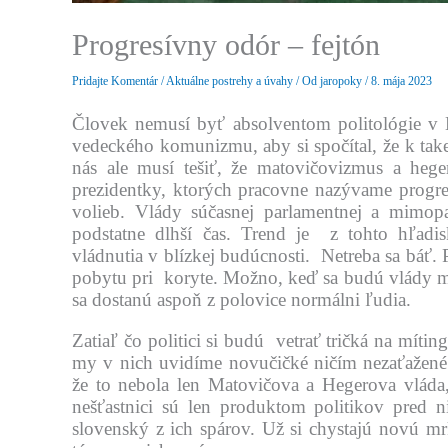
Progresívny odór – fejtón
Pridajte Komentár
/
Aktuálne postrehy a úvahy
/ Od
jaropoky
/
8. mája 2023
Človek nemusí byť absolventom politológie v 
vedeckého komunizmu, aby si spočítal, že k tak
nás ale musí tešiť, že matovičovizmus a heg
prezidentky, ktorých pracovne nazývame progresí
volieb. Vlády súčasnej parlamentnej a mimopa
podstatne dlhší čas. Trend je z tohto hľadis
vládnutia v blízkej budúcnosti. Netreba sa báť. P
pobytu pri koryte. Možno, keď sa budú vlády me
sa dostanú aspoň z polovice normálni ľudia.
Zatiaľ čo politici si budú vetrať tričká na mítin
my v nich uvidíme novučičké ničím nezaťažené 
že to nebola len Matovičova a Hegerova vláda, 
nešťastnici sú len produktom politikov pred n
slovenský z ich spárov. Už si chystajú novú m