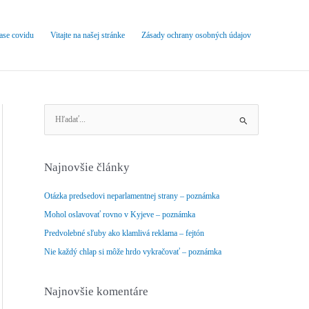
čase covidu
Vitajte na našej stránke
Zásady ochrany osobných údajov
V
y
h
ľ
Najnovšie články
a
d
Otázka predsedovi neparlamentnej strany – poznámka
a
Mohol oslavovať rovno v Kyjeve – poznámka
ť
Predvolebné sľuby ako klamlivá reklama – fejtón
:
Nie každý chlap si môže hrdo vykračovať – poznámka
Najnovšie komentáre