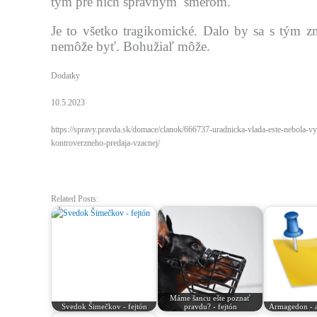
tým pre nich správnym smerom.
Je to všetko tragikomické. Dalo by sa s tým zmi
nemôže byť. Bohužiaľ môže.
Dodatky
10.5.2023
https://spravy.pravda.sk/domace/clanok/666737-uradnicka-vlada-este-nebola-
kontroverzneho-predaja-vzacnej/
Related Posts:
Máme šancu ešte poznať
Svedok Šimečkov - fejtón
pravdu? - fejtón
Armagedon - a