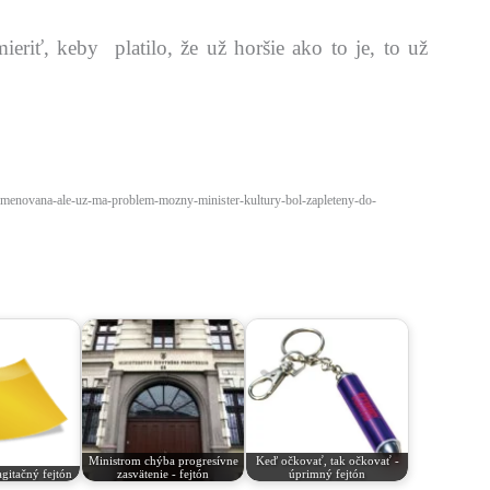
eriť, keby platilo, že už horšie ako to je, to už
vymenovana-ale-uz-ma-problem-mozny-minister-kultury-bol-zapleteny-do-
Ministrom chýba progresívne
Keď očkovať, tak očkovať -
gitačný fejtón
zasvätenie - fejtón
úprimný fejtón