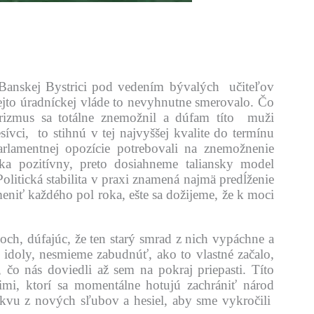
Banskej Bystrici pod vedením bývalých učiteľov
ejto úradníckej vláde to nevyhnutne smerovalo. Čo
erizmus sa totálne znemožnil a dúfam títo muži
vci, to stihnú v tej najvyššej kvalite do termínu
rlamentnej opozície potrebovali na znemožnenie
ka pozitívny, preto dosiahneme taliansky model
olitická stabilita v praxi znamená najmä predĺženie
niť každého pol roka, ešte sa dožijeme, že k moci
goch, dúfajúc, že ten starý smrad z nich vypáchne a
idoly, nesmieme zabudnúť, ako to vlastné začalo,
čo nás doviedli až sem na pokraj priepasti. Títo
imi, ktorí sa momentálne hotujú zachrániť národ
rkvu z nových sľubov a hesiel, aby sme vykročili