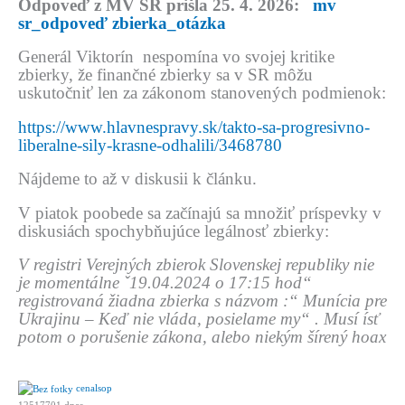
Odpoveď z MV SR prišla 25. 4. 2026:
mv
sr_odpoveď zbierka_otázka
Generál Viktorín nespomína vo svojej kritike
zbierky, že finančné zbierky sa v SR môžu
uskutočniť len za zákonom stanovených podmienok:
https://www.hlavnespravy.sk/takto-sa-progresivno-
liberalne-sily-krasne-odhalili/3468780
Nájdeme to až v diskusii k článku.
V piatok poobede sa začínajú sa množiť príspevky v
diskusiách spochybňujúce legálnosť zbierky:
V registri Verejných zbierok Slovenskej republiky nie
je momentálne ˇ19.04.2024 o 17:15 hod“
registrovaná žiadna zbierka s názvom :“ Munícia pre
Ukrajinu – Keď nie vláda, posielame my“ . Musí ísť
potom o porušenie zákona, alebo niekým šírený hoax
cenalsop