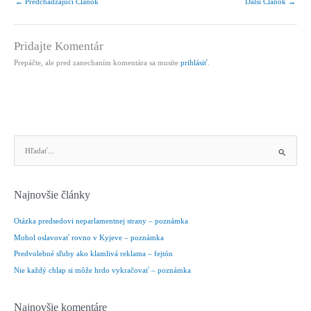
←
Predchádzajúci Článok
Ďalší Článok
→
Pridajte Komentár
Prepáčte, ale pred zanechaním komentára sa musíte
prihlásiť
.
V
y
h
ľ
Najnovšie články
a
d
Otázka predsedovi neparlamentnej strany – poznámka
a
Mohol oslavovať rovno v Kyjeve – poznámka
ť
Predvolebné sľuby ako klamlivá reklama – fejtón
:
Nie každý chlap si môže hrdo vykračovať – poznámka
Najnovšie komentáre