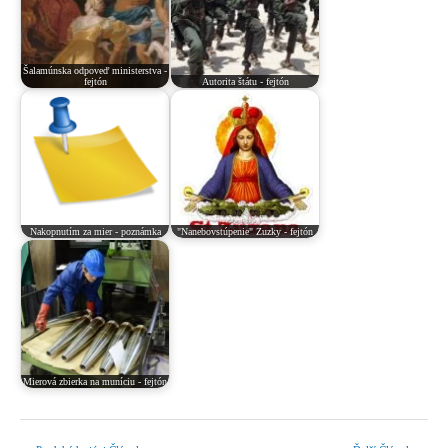
Šalamúnska odpoveď ministerstva -
fejtón
Autorita štátu - fejtón
Nakopnutím za mier - poznámka
"Nanebovstúpenie" Zuzky - fejtón
Mierová zbierka na muníciu - fejtón