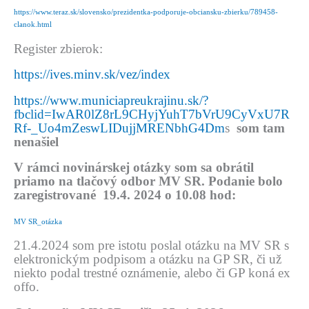
https://www.teraz.sk/slovensko/prezidentka-podporuje-obciansku-zbierku/789458-
clanok.html
Register zbierok:
https://ives.minv.sk/vez/index
https://www.municiapreukrajinu.sk/?
fbclid=IwAR0lZ8rL9CHyjYuhT7bVrU9CyVxU7R
Rf-_Uo4mZeswLIDujjMRENbhG4Dm
s
som tam
nenašiel
V rámci novinárskej otázky som sa obrátil
priamo na tlačový odbor MV SR. Podanie bolo
zaregistrované 19.4. 2024 o 10.08 hod:
MV SR_otázka
21.4.2024 som pre istotu poslal otázku na MV SR s
elektronickým podpisom a otázku na GP SR, či už
niekto podal trestné oznámenie, alebo či GP koná ex
offo.