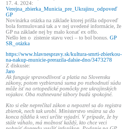
17. 4. 2024:
Verejna_zbierka_Municia_pre_Ukrajinu_odpoveď
GP
Novinárka otázka na základe ktorej prišla odpoveď
bola formulovaná tak a v nej uvedené informácie, že
GP na základe nej by malo konať ex offo.
Nešlo len o zistenie stavu veci – to bol bonus.
GP
SR_otázka
https://www.hlavnespravy.sk/kultura-smrti-zbierkou-
na-nakup-municie-prerazila-dalsie-dno/3473278
Z diskusie:
Jaro
Ak funguje spravodlivosť a platia na Slovensku
zákony, potom vyzbieraná suma po rozhodnutí súdu
môže ísť na ortopedické pomôcky pre ukrajinských
vojakov. Oba rozhnevané tábory budú spokojné.
Kto si ešte neprečítal zákon a nepozrel sa do registra
zbierok, nech tak urobí. Ministerstvo vnútra sa do
konca týždňa k veci určite vyjadrí. V prípade, že by
stále váhalo, má možnosť každý, kto chce veci
pohnúť dopredu využiť infozákon. Podanie na GP