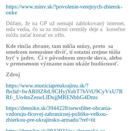
https://www.minv.sk/?povolenie-verejnych-zbierok-
ouke
Dúfam, že na GP už nemajú zablokovaný internet,
teda vedia, čo sa za múrmi centrály deje a konečne
môžu začať konať ex offo.
Kde rinčia zbrane, tam mlčia múzy, preto sa
umelcom nemusíme diviť, tí ostatní zrejme túžia
byť v jadre. Či v pôvodnom zmysle slova, alebo
v prenesenom význame nám ukáže budúcnosť.
Zdroj
https://www.municiapreukrajinu.sk/?
fbclid=IwAR0lZ8rL9CHyjYuhT7bVrU9CyVxU7R
Rf-_Uo4mZeswLIDujjMRENbhG4Dms
https://dennikn.sk/3944228/newsfilter-obcania-
vzdoruju-ficovej-zahranicnej-politike-velkou-
zbierkou-pre-ukrajinsku-armadu/?ref=tit
https://dennikn.sk/3942932/na-slovensku-sa-