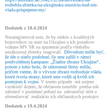
rozbehla-zbierka-na-ukrajinsku-municiu-ked-nie-
vlada-prispejeme-my/
Dodatok z 18.4.2024
Nezaregistroval som, že by niekto z koaličných
bojovníkov za mier na Ukrajine a ich poradcov
vrátane MV SR na spustenie podľa všetkého
nezákonnej zbierky reagovali.
Dôvodom môže byť,
že ide o niečo podobné, čo sme zažili v rámci
predvolebnej kampane: „Žiadne zbrane Ukrajine“,
potom z toho bolo, že súkromné firmy môžu,
pričom vieme, že o vývoze zbraní rozhoduje vláda,
ktorú tvoria strany, ktoré sme volili aj kvôli ich
postojom k vojne.
V tomto prípade má zrejme
vzniknúť dojem, že občanom nemôže predsa nik
zabrániť v posielaní peňazí na zahraničný účet a
obmedzovať realizáciu ich občianskych postojov.
Dodatok z 19.4.2024