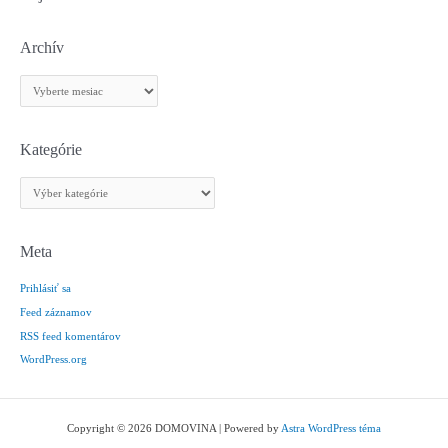
Archív
A
r
c
h
Kategórie
í
K
v
a
t
e
Meta
g
Prihlásiť sa
ó
r
Feed záznamov
i
RSS feed komentárov
e
WordPress.org
Copyright © 2026 DOMOVINA | Powered by
Astra WordPress téma