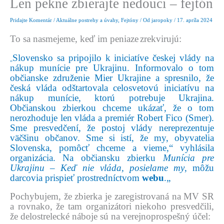
Len pekne zbierajte nedouci – fejtón
Pridajte Komentár
/
Aktuálne postrehy a úvahy
,
Fejtóny
/ Od
jaropoky
/
17. apríla 2024
To sa nasmejeme, keď im peniaze
zrekvirujú:
Slovensko
sa pripojilo k iniciatíve českej vlády na
„
nákup munície pre Ukrajinu. Informovalo o tom
občianske združenie Mier Ukrajine a spresnilo, že
česká vláda odštartovala celosvetovú iniciatívu na
nákup munície, ktorú potrebuje Ukrajina.
Občianskou zbierkou chceme ukázať, že o tom
nerozhoduje len vláda a premiér Robert Fico (Smer).
Sme presvedčení, že postoj vlády nereprezentuje
väčšinu občanov. Sme si istí, že my, obyvatelia
Slovenska, pomôcť chceme a vieme,“ vyhlásila
organizácia. Na občiansku zbierku
Munícia pre
Ukrajinu – Keď nie vláda, posielame my
, môžu
darcovia prispieť prostredníctvom
webu
.
„
Pochybujem, že zbierka je zaregistrovaná na MV SR
a rovnako, že tam organizátori niekoho presvedčili,
že delostrelecké náboje sú na verejnoprospešný účel: