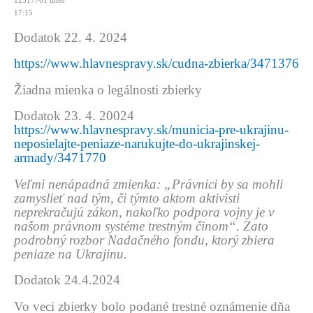
12517701
dnes
17:15
Dodatok 22. 4. 2024
https://www.hlavnespravy.sk/cudna-zbierka/3471376
Žiadna mienka o legálnosti zbierky
Dodatok 23. 4. 20024
https://www.hlavnespravy.sk/municia-pre-ukrajinu-
neposielajte-peniaze-narukujte-do-ukrajinskej-
armady/3471770
Veľmi nenápadná zmienka: „Právnici by sa mohli
zamyslieť nad tým, či týmto aktom aktivisti
neprekračujú zákon, nakoľko podpora vojny je v
našom právnom systéme trestným činom“. Zato
podrobný rozbor Nadačného fondu, ktorý zbiera
peniaze na Ukrajinu.
Dodatok 24.4.2024
Vo veci zbierky bolo podané trestné oznámenie dňa