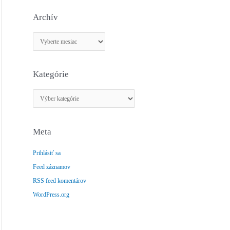
Archív
A
r
c
Kategórie
h
í
K
v
a
t
Meta
e
g
Prihlásiť sa
ó
Feed záznamov
r
RSS feed komentárov
i
e
WordPress.org