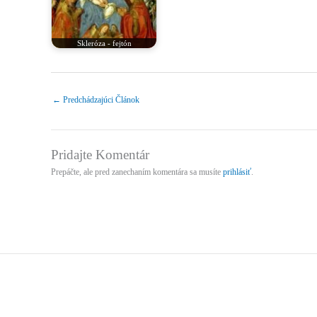
Skleróza - fejtón
←
Predchádzajúci Článok
Pridajte Komentár
Prepáčte, ale pred zanechaním komentára sa musíte
prihlásiť
.