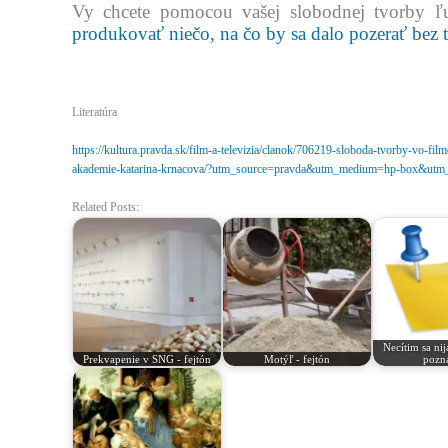
Vy chcete pomocou vašej slobodnej tvorby ľ
produkovať niečo, na čo by sa dalo pozerať bez 
Literatúra
https://kultura.pravda.sk/film-a-televizia/clanok/706219-sloboda-tvorby-vo-fil
akademie-katarina-krnacova/?utm_source=pravda&utm_medium=hp-box&utm
Related Posts:
Necítim sa ni
Prekvapenie v SNG - fejtón
Motýľ - fejtón
pozn