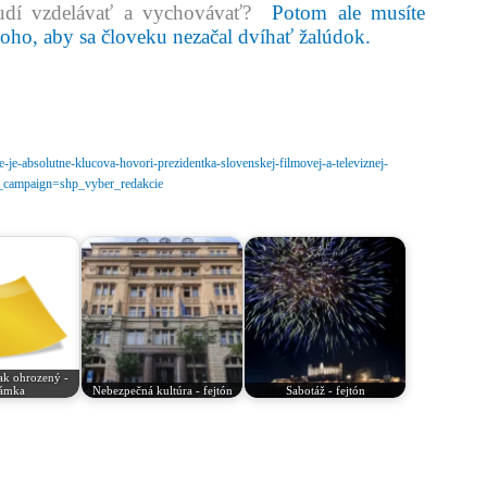
udí vzdelávať a vychovávať?
Potom ale musíte
toho, aby sa človeku nezačal dvíhať žalúdok.
me-je-absolutne-klucova-hovori-prezidentka-slovenskej-filmovej-a-televiznej-
_campaign=shp_vyber_redakcie
jak ohrozený -
ámka
Nebezpečná kultúra - fejtón
Sabotáž - fejtón