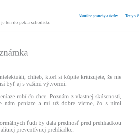
Aktuálne postrehy a úvahy
Texty v 
 je len do pekla schodisko
oznámka
lektuáli, chlieb, ktorí si kúpite kritizujete, že nie
sí byť aj s vašimi výtvormi.
eniaze robí čo chce. Poznám z vlastnej skúsenosti,
jte nám peniaze a mi už dobre vieme, čo s nimi
rmálnych ľudí by dala prednosť pred prehliadkou
litnej preventívnej prehliadke.