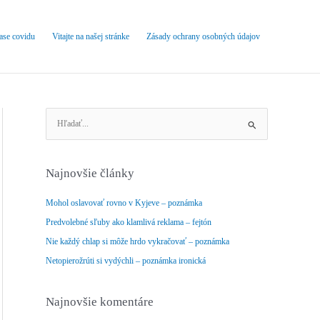
čase covidu
Vitajte na našej stránke
Zásady ochrany osobných údajov
V
y
h
ľ
Najnovšie články
a
d
Mohol oslavovať rovno v Kyjeve – poznámka
a
Predvolebné sľuby ako klamlivá reklama – fejtón
ť
Nie každý chlap si môže hrdo vykračovať – poznámka
:
Netopierožrúti si vydýchli – poznámka ironická
Najnovšie komentáre