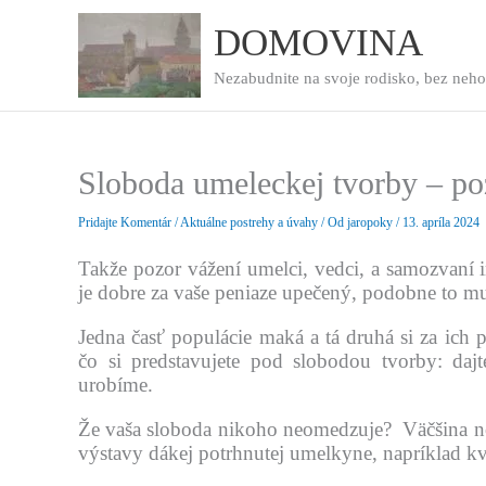
Preskočiť
na
DOMOVINA
obsah
Nezabudnite na svoje rodisko, bez neho
Sloboda umeleckej tvorby – p
Pridajte Komentár
/
Aktuálne postrehy a úvahy
/ Od
jaropoky
/
13. apríla 2024
Takže pozor vážení umelci, vedci, a samozvaní inte
je dobre za vaše peniaze upečený, podobne to mu
Jedna časť populácie maká a tá druhá si za ich p
čo si predstavujete pod slobodou tvorby: da
urobíme.
Že vaša sloboda nikoho neomedzuje? Väčšina no
výstavy dákej potrhnutej umelkyne, napríklad kva