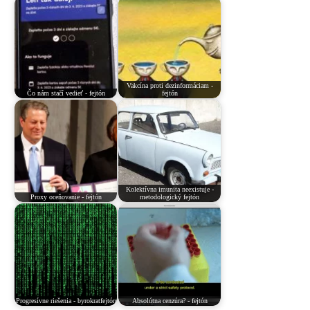
Vakcína proti dezinformáciam -
Čo nám stačí vedieť - fejtón
fejtón
Kolektívna imunita neexistuje -
Proxy oceňovanie - fejtón
metodologický fejtón
Progresívne riešenia - byrokratfejtón
Absolútna cenzúra? - fejtón