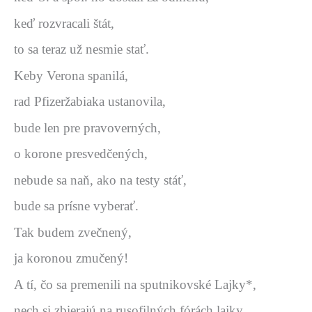
keď rozvracali štát,
to sa teraz už nesmie stať.
Keby Verona spanilá,
rad Pfizeržabiaka ustanovila,
bude len pre pravoverných,
o korone presvedčených,
nebude sa naň, ako na testy stáť,
bude sa prísne vyberať.
Tak budem zvečnený,
ja koronou zmučený!
A tí, čo sa premenili na sputnikovské Lajky*,
nech si zbierajú na rusofilných fórách lajky.