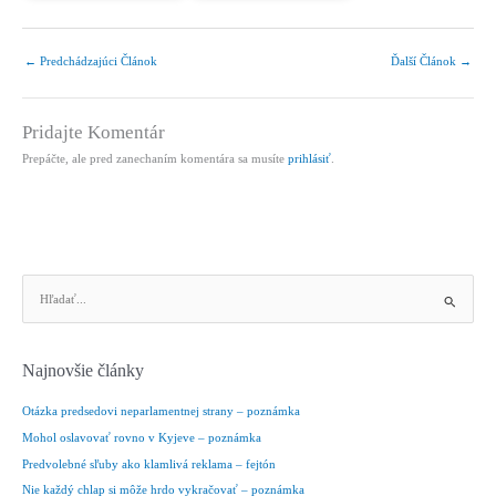
←
Predchádzajúci Článok
Ďalší Článok
→
Pridajte Komentár
Prepáčte, ale pred zanechaním komentára sa musíte
prihlásiť
.
V
y
h
ľ
Najnovšie články
a
d
Otázka predsedovi neparlamentnej strany – poznámka
a
Mohol oslavovať rovno v Kyjeve – poznámka
ť
Predvolebné sľuby ako klamlivá reklama – fejtón
:
Nie každý chlap si môže hrdo vykračovať – poznámka