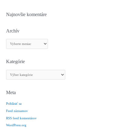
Najnovšie komentáre
Archív
A
r
c
h
Kategórie
í
K
v
a
t
e
Meta
g
Prihlásiť sa
ó
r
Feed záznamov
i
RSS feed komentárov
e
WordPress.org