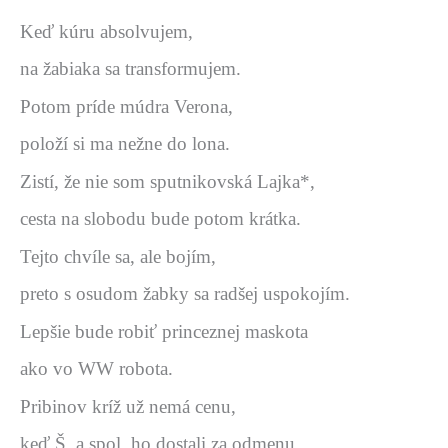
Keď kúru absolvujem,
na žabiaka sa transformujem.
Potom príde múdra Verona,
položí si ma nežne do lona.
Zistí, že nie som sputnikovská Lajka*,
cesta na slobodu bude potom krátka.
Tejto chvíle sa, ale bojím,
preto s osudom žabky sa radšej uspokojím.
Lepšie bude robiť princeznej maskota
ako vo WW robota.
Pribinov kríž už nemá cenu,
keď Š. a spol. ho dostali za odmenu,