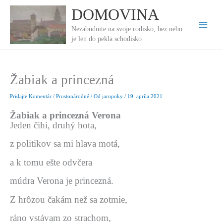
Preskočiť
DOMOVINA
na
obsah
Nezabudnite na svoje rodisko, bez neho
je len do pekla schodisko
Žabiak a princezná
Pridajte Komentár
/
Prostonárodné
/ Od
jaropoky
/
19. apríla 2021
Žabiak a princezná Verona
Jeden čihi, druhý hota,
z politikov sa mi hlava motá,
a k tomu ešte odvčera
múdra Verona je princezná.
Z hrôzou čakám než sa zotmie,
ráno vstávam zo strachom,