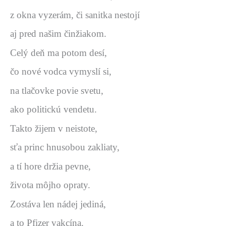
z okna vyzerám, či sanitka nestojí
aj pred našim činžiakom.
Celý deň ma potom desí,
čo nové vodca vymyslí si,
na tlačovke povie svetu,
ako politickú vendetu.
Takto žijem v neistote,
sťa princ hnusobou zakliaty,
a tí hore držia pevne,
života môjho opraty.
Zostáva len nádej jediná,
a to Pfizer vakcína.