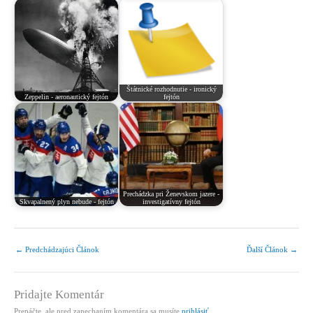
Štátnické rozhodnutie - ironický
Zeppelin - aeronautický fejtón
fejtón
Prechádzka pri Ženevskom jazere -
Skvapalnený plyn nebude - fejtón
investigatívny fejtón
←
Predchádzajúci Článok
Ďalší Článok
→
Pridajte Komentár
Prepáčte, ale pred zanechaním komentára sa musíte
prihlásiť
.