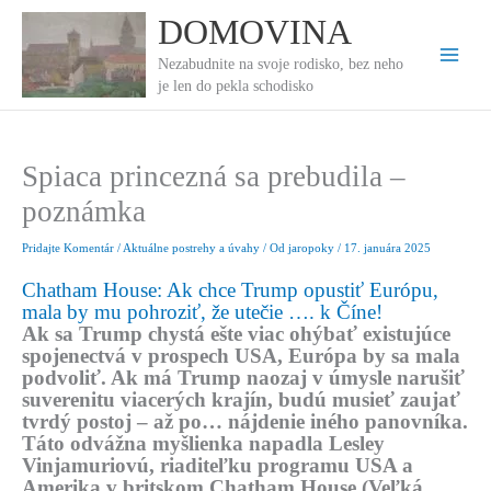
Preskočiť
DOMOVINA
na
obsah
Nezabudnite na svoje rodisko, bez neho
je len do pekla schodisko
Spiaca princezná sa prebudila –
poznámka
Pridajte Komentár
/
Aktuálne postrehy a úvahy
/ Od
jaropoky
/
17. januára 2025
Chatham House: Ak chce Trump opustiť Európu,
mala by mu pohroziť, že utečie …. k Číne!
Ak sa Trump chystá ešte viac ohýbať existujúce
spojenectvá v prospech USA, Európa by sa mala
podvoliť. Ak má Trump naozaj v úmysle narušiť
suverenitu viacerých krajín, budú musieť zaujať
tvrdý postoj – až po… nájdenie iného panovníka.
Táto odvážna myšlienka napadla Lesley
Vinjamuriovú, riaditeľku programu USA a
Amerika v britskom Chatham House (Veľká