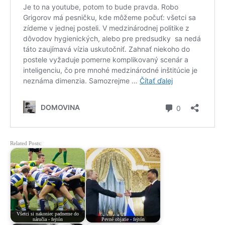
Related Posts:
Všetci si nakoniec padneme do
náručia - fejtón
Pevné objatie - fejtón