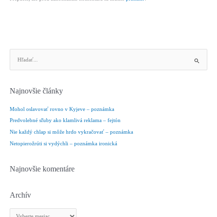
V
y
h
ľ
Najnovšie články
a
d
Mohol oslavovať rovno v Kyjeve – poznámka
a
Predvolebné sľuby ako klamlivá reklama – fejtón
ť
Nie každý chlap si môže hrdo vykračovať – poznámka
:
Netopierožrúti si vydýchli – poznámka ironická
Najnovšie komentáre
Archív
A