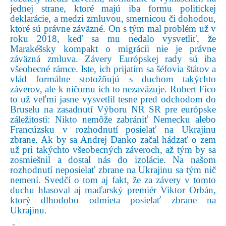
jednej strane, ktoré majú iba formu politickej
deklarácie, a medzi zmluvou, smernicou či dohodou,
ktoré sú právne záväzné. On s tým mal problém už v
roku 2018, keď sa mu nedalo vysvetliť, že
Marakéšsky kompakt o migrácii nie je právne
záväzná zmluva. Závery Európskej rady sú iba
všeobecné rámce. Iste, ich prijatím sa šéfovia štátov a
vlád formálne stotožňujú s duchom takýchto
záverov, ale k ničomu ich to nezaväzuje. Robert Fico
to už veľmi jasne vysvetlil tesne pred odchodom do
Bruselu na zasadnutí Výboru NR SR pre európske
záležitosti: Nikto nemôže zabrániť Nemecku alebo
Francúzsku v rozhodnutí posielať na Ukrajinu
zbrane. Ak by sa Andrej Danko začal hádzať o zem
už pri takýchto všeobecných záveroch, až tým by sa
zosmiešnil a dostal nás do izolácie. Na našom
rozhodnutí neposielať zbrane na Ukrajinu sa tým nič
nemení. Svedčí o tom aj fakt, že za závery v tomto
duchu hlasoval aj maďarský premiér Viktor Orbán,
ktorý dlhodobo odmieta posielať zbrane na
Ukrajinu.