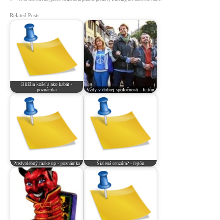
Related Posts:
Bližšia košeľa ako kabát -
poznámka
Vždy v dobrej spoločnosti - fejtón
Predvolebný make up - poznámka
Šialená cenzúra? - fejtón