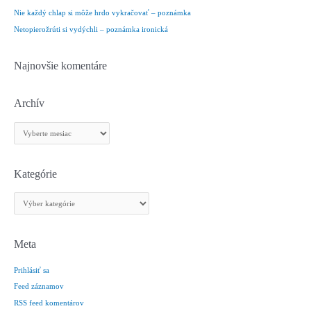
ť
Nie každý chlap si môže hrdo vykračovať – poznámka
:
Netopierožrúti si vydýchli – poznámka ironická
Najnovšie komentáre
Archív
A
r
c
h
Kategórie
í
K
v
a
t
e
Meta
g
Prihlásiť sa
ó
r
Feed záznamov
i
RSS feed komentárov