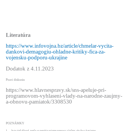
Literatúra
https://www.infovojna.bz/article/chmelar-vycita-
dankovi-demagogiu-ohladne-kritiky-fica-za-
vojensku-podporu-ukrajine
Dodatok z 4.11.2023
Pozri diskusiu
https://www.hlavnespravy.sk/sns-apeluje-pri-
programovom-vyhlaseni-vlady-na-narodne-zaujmy-
a-obnovu-pamiatok/3308530
POZNÁMKY
1
Je to tiež dôvod, prečo sa nerobia priame prenosy z krčmy, ale iba z kaviarne.