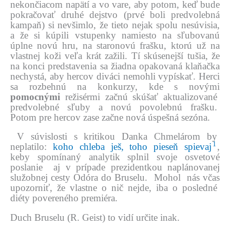
nekončiacom napätí a vo vare, aby potom, keď bude
pokračovať druhé dejstvo (prvé boli predvolebná
kampaň) si nevšimlo, že tieto
nejak spolu nesúvisia,
a že si kúpili vstupenky namiesto na sľubovanú
úplne novú hru, na staronovú frašku, ktorú už na
vlastnej koži veľa krát zažili. Tí skúsenejší tušia, že
na konci predstavenia sa žiadna opakovaná klaňačka
nechystá, aby hercov diváci nemohli vypískať. Herci
sa rozbehnú
na konkurzy, kde s novými
pomocnými
režisérmi začnú skúšať aktualizované
predvolebné sľuby a novú povolebnú frašku.
Potom pre hercov zase začne nová úspešná sezóna.
V súvislosti s kritikou Danka Chmelárom by
1
neplatilo:
koho chleba ješ, toho pieseň spievaj
,
keby spomínaný analytik splnil svoje osvetové
poslanie aj v prípade prezidentkou naplánovanej
služobnej cesty Odóra do Bruselu. Mohol nás včas
upozorniť, že vlastne o nič nejde, iba o posledné
diéty povereného premiéra.
Duch Bruselu (R. Geist) to vidí určite inak.