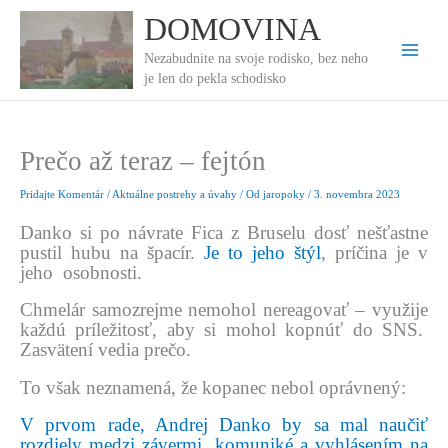
Preskočiť
DOMOVINA
na
obsah
Nezabudnite na svoje rodisko, bez neho
je len do pekla schodisko
Prečo až teraz – fejtón
Pridajte Komentár
/
Aktuálne postrehy a úvahy
/ Od
jaropoky
/
3. novembra 2023
Danko si po návrate Fica z Bruselu dosť nešťastne
pustil hubu na špacír.
Je to jeho štýl
, príčina je v
jeho osobnosti.
Chmelár samozrejme nemohol nereagovať – využije
každú príležitosť, aby si mohol kopnúť do SNS.
Zasvätení vedia prečo.
To však neznamená, že kopanec nebol oprávnený:
V prvom rade, Andrej Danko by sa mal naučiť
rozdiely medzi závermi, komuniké a vyhlásením na