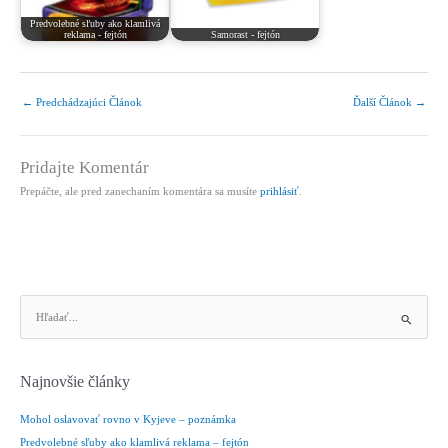
Predvolebné sľuby ako klamlivá
reklama - fejtón
Samorast - fejtón
←
Predchádzajúci Článok
Ďalší Článok
→
Pridajte Komentár
Prepáčte, ale pred zanechaním komentára sa musíte
prihlásiť
.
V
y
h
ľ
Najnovšie články
a
d
Mohol oslavovať rovno v Kyjeve – poznámka
a
Predvolebné sľuby ako klamlivá reklama – fejtón