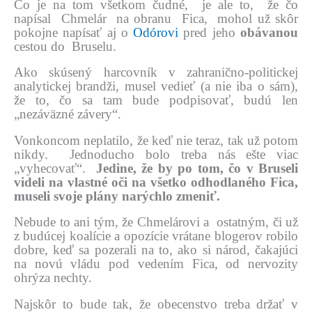
Čo je na tom všetkom čudné, je ale to, že čo
napísal Chmelár na obranu Fica, mohol už skôr
pokojne napísať aj o
Odórovi
pred jeho
obávanou
cestou do Bruselu.
Ako skúsený harcovník v zahranično-politickej
analytickej brandži, musel vedieť (a nie iba o sám),
že to, čo sa tam bude podpisovať, budú len
„nezáväzné závery“.
Vonkoncom neplatilo, že keď nie teraz, tak už potom
nikdy. Jednoducho bolo treba nás ešte viac
„vyhecovať“.
Jedine, že by po tom, čo v Bruseli
videli na vlastné oči na všetko odhodlaného Fica,
museli svoje plány narýchlo zmeniť.
Nebude to ani tým, že Chmelárovi a ostatným, či už
z budúcej koalície a opozície vrátane blogerov robilo
dobre, keď sa pozerali na to, ako si národ, čakajúci
na novú vládu pod vedením Fica, od nervozity
ohrýza nechty.
Najskôr to bude tak, že obecenstvo treba držať v