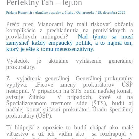
Perfektný ťah – fejtón
Pridajte Komentár
/
Aktuálne postrehy a úvahy
/ Od
jaropoky
/
19. decembra 2023
Prečo pred Vianocami by mali riskovať občania
komplikácie z prechladnutia na protivládnych a
provládnych mítingoch?
Nad týmto sa musí
zamyslieť každý empatický politik, a to najmä ten,
ktorý je ešte k tomu meteosenzitívny.
Výsledok je aktuálne vyhlásenie generálnej
prokuratúry.
Z vyjadrenia generálnej Generálnej prokuratúry
vyplýva: „Ficove zmeny prokurátorov ÚŠP
nestopnú. V prípadoch na ŠTS budú naďalej konať,
avizuje Žilinka
V prípadoch, ktoré sú na
Špecializovanom trestnom súde (ŠTS), budú aj
naďalej konať súčasní prokurátori Úradu špeciálnej
prokuratúry (ÚŠP).
Tí hlúpejší z opozície to budú chápať ako malé
víťazstvo a už ich vidím ako sa rozdrapujú v