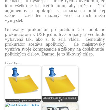
médiach, tí bystrejší si určite rýchlo uvedomili, že
toto všetko je len kvôli tomu, aby prišli o časť
argumentov a upokojila sa situácia na politickej
scéne – zase ten mazaný Fico na nich niečo
vymyslel.
Generálny prokurátor po určitom čase odoberie
prokurátorom z ÚŠP jednotlivé prípady a vec bude
vybavená tak, ako si to želá vláda. Generálny
prokurátor zostáva apolitický, ale majstrovsky
využíva svoje kompetencie a zákony na dosiahnutie
politických cieľov. Darmo, je to šikovný chlap.
Related Posts:
Sebakontrola je najlepšia kontrola -
Spomienkový optimizmus - fejtón
fejtón