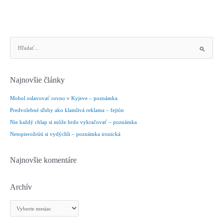
V
y
h
ľ
Najnovšie články
a
d
Mohol oslavovať rovno v Kyjeve – poznámka
a
Predvolebné sľuby ako klamlivá reklama – fejtón
ť
Nie každý chlap si môže hrdo vykračovať – poznámka
:
Netopierožrúti si vydýchli – poznámka ironická
Najnovšie komentáre
Archív
A
r