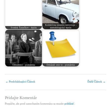
Kolektívna imunita neexistuje -
Svedok Šimečkov - fejtón
metodologický fejtón
Odsúdenci - poznámka
Dokázali sme to - poznámka
←
Predchádzajúci Článok
Ďalší Článok
→
Pridajte Komentár
Prepáčte, ale pred zanechaním komentára sa musíte
prihlásiť
.