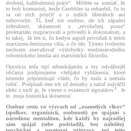
drobnej, každodennej práce“. Môžete sa usmiať, že
to boli komunisti, lenže Geobbles sa nehanbil, čo to
sa od nich priučiť a o našich liberáloch ani
nehovorím. Tí, keď nie osobne, ale ich západní
inštruktori, skúsenosti z „revolučnej praxe“
proletariátu rozpracovali a priviedli k dokonalosti, a
to takej, že len tí, čo kedysi aspoň privoňali k teórii
marxizmu-leninizmu cítia, o čo ide. Týmto tvrdením
nechcem znevažovať výdobytky medzinárodného
robotníckeho hnutia ani marxistickú filozofiu.
Opozícia teda trpí sebaukájaním a my odvážnejší
občania podpisujeme všelijaké vyhlásenia, ktoré
nesmelo pripomínajú vláde, čo by mala a nemala
robiť. Podpísali sme ich už desiatky a zatiaľ najväčší
1
efekt z nich je, že vieme o existencii signatárov
. Je
to moja historická skúsenosť.
Osobne cestu vo výzvach od „osamelých vlkov“
(spolkov, organizácií, osobností) po spájaní s
národnou mentalitou, kde každý by najradšej
sám spájal (sebe podriadil), bez náležitej
psychickej a osvetovej prípravy, pri tejto