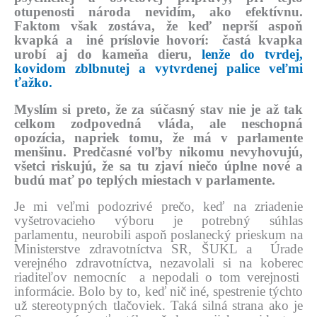
otupenosti národa nevidím, ako efektívnu.
Faktom však zostáva, že keď neprší aspoň
kvapká a iné príslovie hovorí: častá kvapka
urobí aj do kameňa dieru,
lenže do tvrdej,
kovidom zblbnutej a vytvrdenej palice veľmi
ťažko.
Myslím si preto, že za súčasný stav nie je až tak
celkom zodpovedná vláda, ale neschopná
opozícia, napriek tomu, že má v parlamente
menšinu. Predčasné voľby nikomu nevyhovujú,
všetci riskujú, že sa tu zjaví niečo úplne nové a
budú mať po teplých miestach v parlamente.
Je mi veľmi podozrivé prečo, keď na zriadenie
vyšetrovacieho výboru je potrebný súhlas
parlamentu, neurobili aspoň poslanecký prieskum na
Ministerstve zdravotníctva SR, ŠUKL a Úrade
verejného zdravotníctva, nezavolali si na koberec
riaditeľov nemocníc a nepodali o tom verejnosti
informácie. Bolo by to, keď nič iné, spestrenie týchto
už stereotypných tlačoviek. Taká silná strana ako je