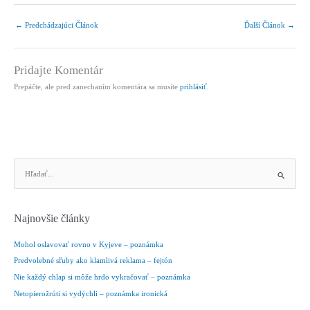
←
Predchádzajúci Článok
Ďalší Článok
→
Pridajte Komentár
Prepáčte, ale pred zanechaním komentára sa musíte
prihlásiť
.
V
y
h
ľ
Najnovšie články
a
d
Mohol oslavovať rovno v Kyjeve – poznámka
a
Predvolebné sľuby ako klamlivá reklama – fejtón
ť
Nie každý chlap si môže hrdo vykračovať – poznámka
:
Netopierožrúti si vydýchli – poznámka ironická