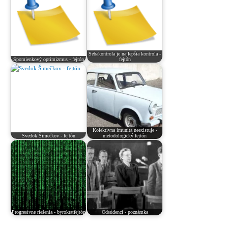
Sebakontrola je najlepšia kontrola -
Spomienkový optimizmus - fejtón
fejtón
Kolektívna imunita neexistuje -
Svedok Šimečkov - fejtón
metodologický fejtón
Progresívne riešenia - byrokratfejtón
Odsúdenci - poznámka