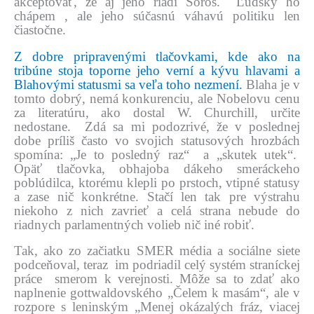
akceptovať, že aj jeho riadi Soros. Ľudsky ho
chápem , ale jeho súčasnú váhavú politiku len
čiastočne.
Z dobre pripravenými tlačovkami, kde ako na
tribúne stoja toporne jeho verní a kývu hlavami a
Blahovými statusmi sa veľa toho nezmení.
Blaha je v
tomto dobrý, nemá konkurenciu, ale Nobelovu cenu
za literatúru, ako dostal W. Churchill, určite
nedostane. Zdá sa mi podozrivé, že v poslednej
dobe príliš často vo svojich statusových hrozbách
spomína: „Je to posledný raz“ a „skutek utek“.
Opäť tlačovka, obhajoba dákeho smeráckeho
poblúdilca, ktorému klepli po prstoch, vtipné statusy
a zase nič konkrétne. Stačí len tak pre výstrahu
niekoho z nich zavrieť a celá strana nebude do
riadnych parlamentných volieb nič iné robiť.
Tak, ako zo začiatku SMER média a sociálne siete
podceňoval, teraz im podriadil celý systém straníckej
práce smerom k verejnosti. Môže sa to zdať ako
naplnenie gottwaldovského „Čelem k masám“, ale v
rozpore s leninským „Menej okázalých fráz, viacej