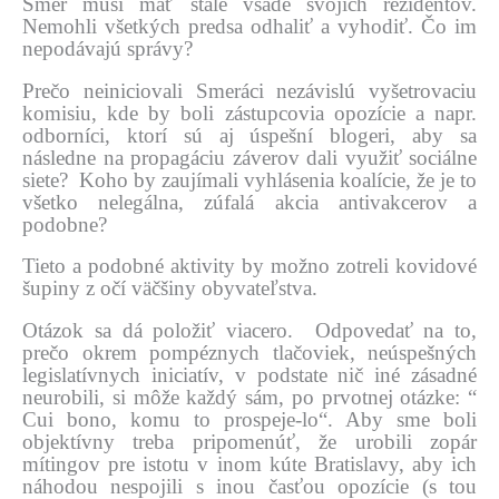
Smer musí mať stále všade svojich rezidentov.
Nemohli všetkých predsa odhaliť a vyhodiť. Čo im
nepodávajú správy?
Prečo neiniciovali Smeráci nezávislú vyšetrovaciu
komisiu, kde by boli zástupcovia opozície a napr.
odborníci, ktorí sú aj úspešní blogeri, aby sa
následne na propagáciu záverov dali využiť sociálne
siete? Koho by zaujímali vyhlásenia koalície, že je to
všetko nelegálna, zúfalá akcia antivakcerov a
podobne?
Tieto a podobné aktivity by možno zotreli kovidové
šupiny z očí väčšiny obyvateľstva.
Otázok sa dá položiť viacero. Odpovedať na to,
prečo okrem pompéznych tlačoviek, neúspešných
legislatívnych iniciatív, v podstate nič iné zásadné
neurobili, si môže každý sám, po prvotnej otázke: “
Cui bono, komu to prospeje-lo“. Aby sme boli
objektívny treba pripomenúť, že urobili zopár
mítingov pre istotu v inom kúte Bratislavy, aby ich
náhodou nespojili s inou časťou opozície (s tou