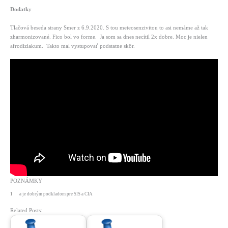
Dodatk
y
Tlačová beseda strany Smer z 6.9.2020. S tou meteosenzivitou to asi nemáme až tak
zharmonizované. Fico bol vo forme. Ja som sa dnes necítil 2x dobre. Moc je nielen
afrodiziakum. Takto mal vystupovať podstatne skôr.
POZNÁMKY
1
a je dobrým podkladom pre SIS a CIA
Related Posts: