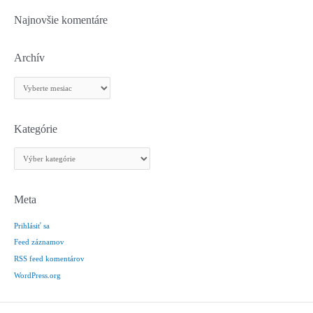
Najnovšie komentáre
Archív
A
r
c
h
Kategórie
í
K
v
a
t
e
Meta
g
Prihlásiť sa
ó
r
Feed záznamov
i
RSS feed komentárov
e
WordPress.org