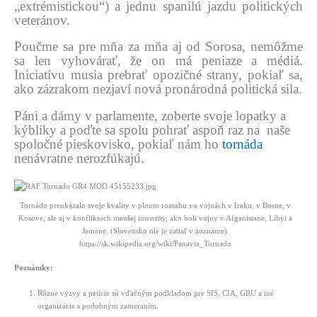
„extrémistickou“) a jednu spanilú jazdu politických
veteránov.
Poučme sa pre mňa za mňa aj od Sorosa, nemôžme
sa len vyhovárať, že on má peniaze a médiá.
Iniciatívu musia prebrať opozičné strany, pokiaľ sa,
ako zázrakom nezjaví nová pronárodná politická sila.
Páni a dámy v parlamente, zoberte svoje lopatky a
kýbliky a poďte sa spolu pohrať aspoň raz na naše
spoločné pieskovisko, pokiaľ nám ho
tornáda
nenávratne nerozfúkajú.
Tornádo preukázalo svoje kvality v plnom rozsahu vo vojnách v Iraku, v Bosne, v
Kosove, ale aj v konfliktoch menšej intenzity, ako boli vojny v Afganistane, Líbyi a
Jemene. (Slovensko nie je zatiaľ v zozname).
https://sk.wikipedia.org/wiki/Panavia_Tornado
Poznámky:
Rôzne výzvy a petície sú vďačným podkladom pre SIS, CIA, GRU a iné
organizácie s podobným zameraním.