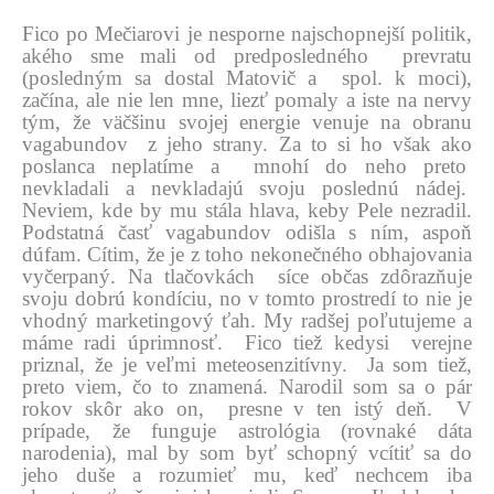
Fico po Mečiarovi je nesporne najschopnejší politik,
akého sme mali od predposledného prevratu
(posledným sa dostal Matovič a spol. k moci),
začína, ale nie len mne, liezť pomaly a iste na nervy
tým, že väčšinu svojej energie venuje na obranu
vagabundov z jeho strany. Za to si ho však ako
poslanca neplatíme a mnohí do neho preto
nevkladali a nevkladajú svoju poslednú nádej.
Neviem, kde by mu stála hlava, keby Pele nezradil.
Podstatná časť vagabundov odišla s ním, aspoň
dúfam. Cítim, že je z toho nekonečného obhajovania
vyčerpaný. Na tlačovkách síce občas zdôrazňuje
svoju dobrú kondíciu, no v tomto prostredí to nie je
vhodný marketingový ťah. My radšej poľutujeme a
máme radi úprimnosť. Fico tiež kedysi verejne
priznal, že je veľmi meteosenzitívny. Ja som tiež,
preto viem, čo to znamená. Narodil som sa o pár
rokov skôr ako on, presne v ten istý deň. V
prípade, že funguje astrológia (rovnaké dáta
narodenia), mal by som byť schopný vcítiť sa do
jeho duše a rozumieť mu, keď nechcem iba