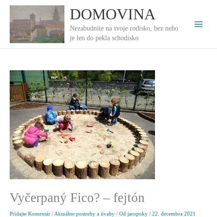
Preskočiť
DOMOVINA
na
obsah
Nezabudnite na svoje rodisko, bez neho
je len do pekla schodisko
Vyčerpaný Fico? – fejtón
Pridajte Komentár
/
Aktuálne postrehy a úvahy
/ Od
jaropoky
/
22. decembra 2021