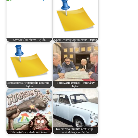
Svedok Šimečkov - fejtón
Spomienkový optimizmus - fejtón
Sebakontrola je najlepšia kontrola -
Porcovanie Ruska? - kulinárky
fejtón
fejtón
Kolektívna imunita neexistuje -
Nenávisť sa vyžaduje - fejtón
metodologický fejtón