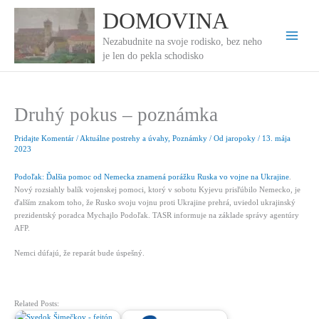
Preskočiť
DOMOVINA
na
obsah
Nezabudnite na svoje rodisko, bez neho
je len do pekla schodisko
Druhý pokus – poznámka
Pridajte Komentár
/
Aktuálne postrehy a úvahy
,
Poznámky
/ Od
jaropoky
/
13. mája
2023
Podoľak: Ďalšia pomoc od Nemecka znamená porážku Ruska vo vojne na Ukrajine
.
Nový rozsiahly balík vojenskej pomoci, ktorý v sobotu Kyjevu prisľúbilo Nemecko, je
ďalším znakom toho, že Rusko svoju vojnu proti Ukrajine prehrá, uviedol ukrajinský
prezidentský poradca Mychajlo Podoľak. TASR informuje na základe správy agentúry
AFP.
Nemci dúfajú, že reparát bude úspešný.
Related Posts: