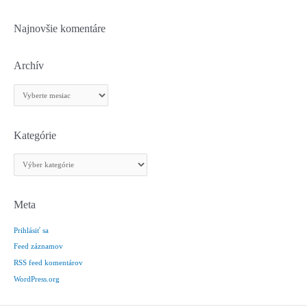
Najnovšie komentáre
Archív
A
r
c
h
Kategórie
í
K
v
a
t
e
Meta
g
Prihlásiť sa
ó
r
Feed záznamov
i
RSS feed komentárov
e
WordPress.org