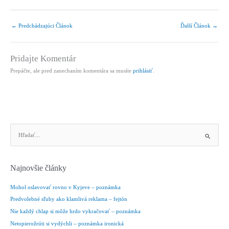
←
Predchádzajúci Článok
Ďalší Článok
→
Pridajte Komentár
Prepáčte, ale pred zanechaním komentára sa musíte
prihlásiť
.
V
y
h
ľ
Najnovšie články
a
d
Mohol oslavovať rovno v Kyjeve – poznámka
a
Predvolebné sľuby ako klamlivá reklama – fejtón
ť
Nie každý chlap si môže hrdo vykračovať – poznámka
:
Netopierožrúti si vydýchli – poznámka ironická