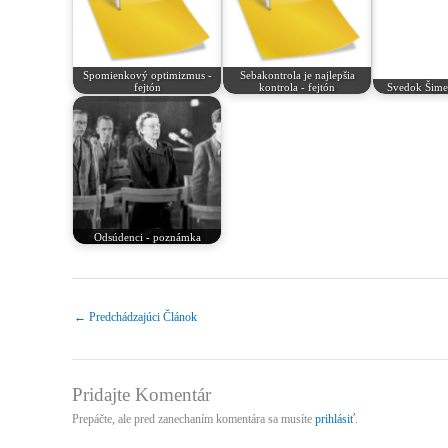
Spomienkový optimizmus -
Sebakontrola je najlepšia
fejtón
kontrola - fejtón
Svedok Šimeč
Odsúdenci - poznámka
←
Predchádzajúci Článok
Pridajte Komentár
Prepáčte, ale pred zanechaním komentára sa musíte
prihlásiť
.