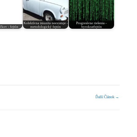
Kolektívna imunita neexistuje -
Progresívne riešenia -
kov - fejtón
metodologický fejtón
byrokratfejtón
Ďalší Článok
→