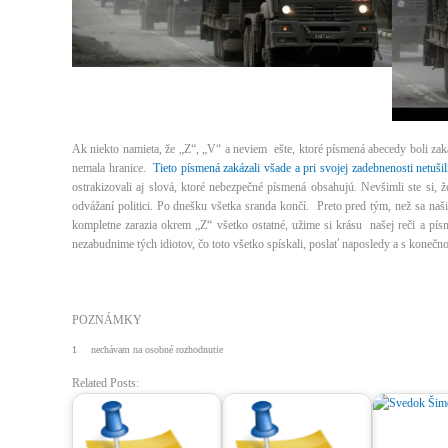
Ak niekto namieta, že „Z“, „V“ a neviem ešte, ktoré písmená abecedy boli zaká
nemala hranice.
Tieto písmená zakázali všade a pri svojej zadebnenosti netušil
ostrakizovali aj slová, ktoré nebezpečné písmená obsahujú. Nevšimli ste si,
odvážaní politici. Po dnešku všetka sranda končí. Preto pred tým, než sa na
kompletne zarazia okrem „Z“ všetko ostatné, užime si krásu našej reči a pí
nezabudnime tých idiotov, čo toto všetko spískali, poslať naposledy a s kone
POZNÁMKY
1
nechávam na osobné rozhodnutie
Related Posts: