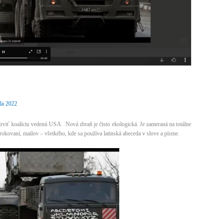
íla 2022
viť koalíciu vedenú USA. Nová zbraň je čisto ekologická. Je zameraná na totálne
rokovaní, mailov – všetkého, kde sa používa latinská abeceda v slove a písme.