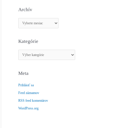
Archív
A
r
c
Kategórie
h
í
K
v
a
t
Meta
e
g
Prihlásiť sa
ó
Feed záznamov
r
RSS feed komentárov
i
e
WordPress.org