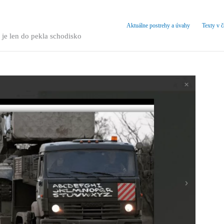
Aktuálne postrehy a úvahy
Texty v 
 je len do pekla schodisko