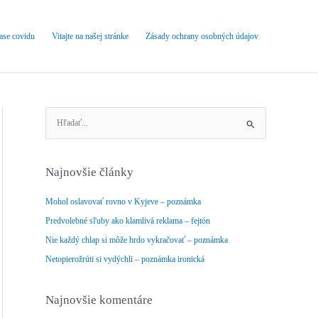
čase covidu
Vitajte na našej stránke
Zásady ochrany osobných údajov
V
y
h
ľ
Najnovšie články
a
d
Mohol oslavovať rovno v Kyjeve – poznámka
a
Predvolebné sľuby ako klamlivá reklama – fejtón
ť
Nie každý chlap si môže hrdo vykračovať – poznámka
:
Netopierožrúti si vydýchli – poznámka ironická
Najnovšie komentáre