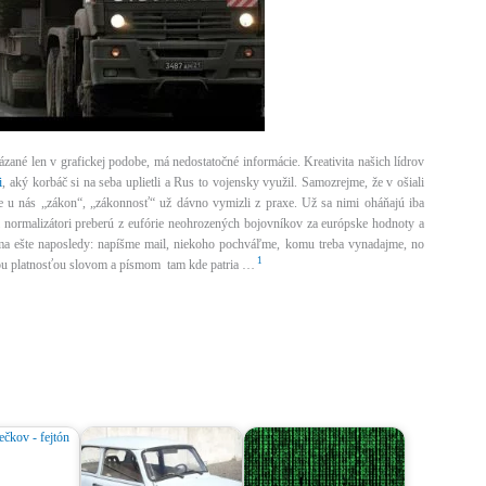
zané len v grafickej podobe, má nedostatočné informácie. Kreativita našich lídrov
i
, aký korbáč si na seba uplietli a Rus to vojensky využil. Samozrejme, že v ošiali
 že u nás „zákon“, „zákonnosť“ už dávno vymizli z praxe. Už sa nimi oháňajú iba
ši normalizátori preberú z eufórie neohrozených bojovníkov za európske hodnoty a
sma ešte naposledy: napíšme mail, niekoho pochváľme, komu treba vynadajme, no
1
čnou platnosťou slovom a písmom tam kde patria …