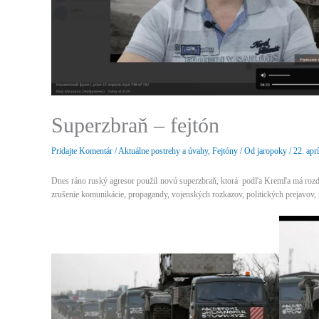
Superzbraň – fejtón
Pridajte Komentár
/
Aktuálne postrehy a úvahy
,
Fejtóny
/ Od
jaropoky
/
22. apr
Dnes ráno ruský agresor použil novú superzbraň, ktorá podľa Kremľa má rozdr
zrušenie komunikácie, propagandy, vojenských rozkazov, politických prejavov, 