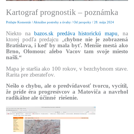
Kartograf prognostik – poznámka
Pridajte Komentár
/
Aktuálne postrehy a úvahy
/ Od
jaropoky
/
28. mája 2024
Niekto na
bazos.sk predáva historickú mapu
, na
ktorej podľa predajcu „
chybne nie je zobrazená
Bratislava, i keď by mala byť. Menšie mestá ako
Brno, Olomouc alebo Vacov tam svoje miesto
našli.“
Mapa je staršia ako 100 rokov, v bezchybnom stave.
Rarita pre zberateľov.
Nešlo o chybu, ale o predvídavosť tvorcu, vycítil,
že príde éra progresívcov a Matoviča a navrhol
radikálne ale účinné riešenie.