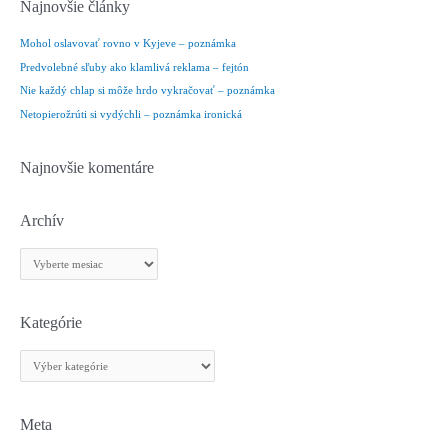
Najnovšie články
a
d
Mohol oslavovať rovno v Kyjeve – poznámka
a
Predvolebné sľuby ako klamlivá reklama – fejtón
ť
Nie každý chlap si môže hrdo vykračovať – poznámka
:
Netopierožrúti si vydýchli – poznámka ironická
Najnovšie komentáre
Archív
A
r
c
h
Kategórie
í
K
v
a
t
e
Meta
g