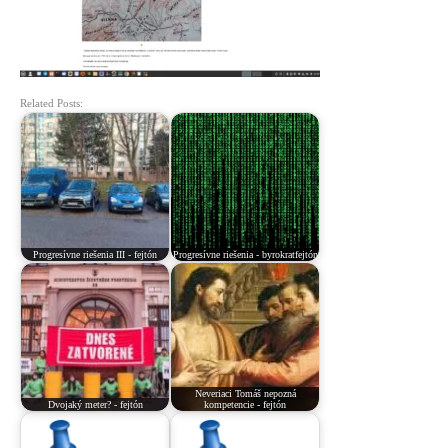
Related Posts:
Progresívne riešenia III - fejtón
Progresívne riešenia - byrokratfejtón
Neveriaci Tomáš nepozná
Dvojaký meter? - fejtón
kompetencie - fejtón