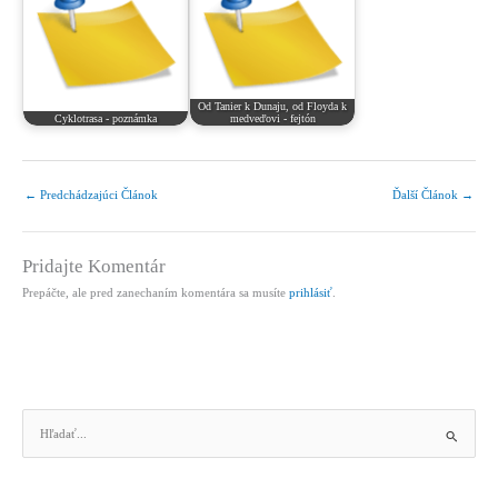
Od Tanier k Dunaju, od Floyda k
Cyklotrasa - poznámka
medveďovi - fejtón
←
Predchádzajúci Článok
Ďalší Článok
→
Pridajte Komentár
Prepáčte, ale pred zanechaním komentára sa musíte
prihlásiť
.
V
y
h
ľ