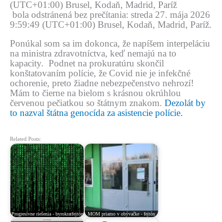
(UTC+01:00) Brusel, Kodaň, Madrid, Paríž
bola odstránená bez prečítania: streda 27. mája 2026
9:59:49 (UTC+01:00) Brusel, Kodaň, Madrid, Paríž.
Ponúkal som sa im dokonca, že napíšem interpeláciu
na ministra zdravotníctva, keď nemajú na to
kapacity. Podnet na prokuratúru skončil
konštatovaním polície, že Covid nie je infekčné
ochorenie, preto žiadne nebezpečenstvo nehrozí!
Mám to čierne na bielom s krásnou okrúhlou
červenou pečiatkou so štátnym znakom.
Dezolát by
to nazval štátna genocída za asistencie polície.
Related Posts:
Progresívne riešenia - byrokratfejtón
MOM priamo v obývačke - fejtón