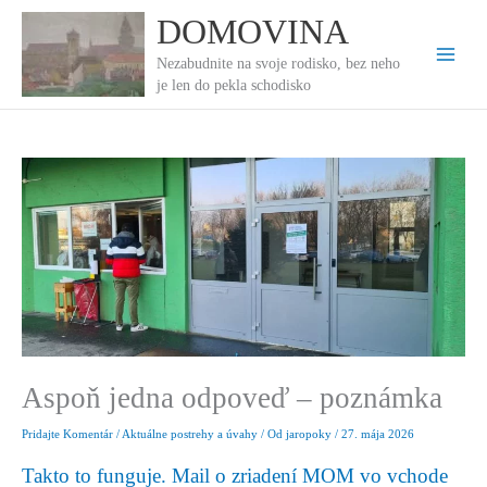
Preskočiť
DOMOVINA
na
obsah
Nezabudnite na svoje rodisko, bez neho
je len do pekla schodisko
Aspoň jedna odpoveď – poznámka
Pridajte Komentár
/
Aktuálne postrehy a úvahy
/ Od
jaropoky
/
27. mája 2026
Takto to funguje. Mail o zriadení MOM vo vchode