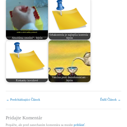
Sebakontrola je najlepšia kontrola -
Absolútna cenzúra? - fejtón
fejtón
Vakcína proti dezinformáciam -
Riekanky kovidové
fejtón
←
Predchádzajúci Článok
Ďalší Článok
→
Pridajte Komentár
Prepáčte, ale pred zanechaním komentára sa musíte
prihlásiť
.