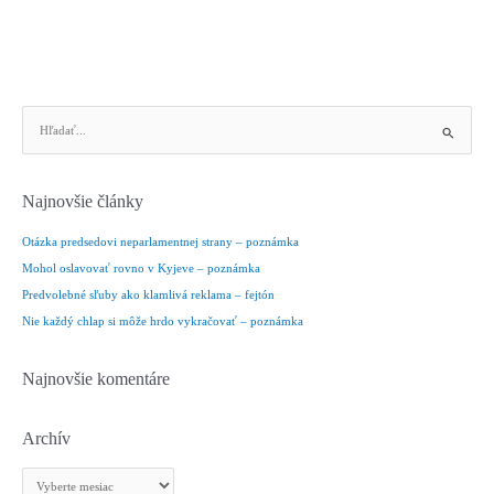
V
y
h
ľ
Najnovšie články
a
d
Otázka predsedovi neparlamentnej strany – poznámka
a
Mohol oslavovať rovno v Kyjeve – poznámka
ť
Predvolebné sľuby ako klamlivá reklama – fejtón
:
Nie každý chlap si môže hrdo vykračovať – poznámka
Najnovšie komentáre
Archív
A