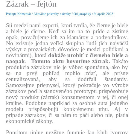
Zázrak – fejtón
Pridajte Komentár
/
Aktuálne postrehy a úvahy
/ Od
jaropoky
/
9. apríla 2023
Sú medzi nami experti, ktorí tvrdia, že čierne je biele
a biele je čierne. Keď sa im na to príde a zistíme
opak, považujeme ich za klamárov a podvodníkov.
No existuje jedna veľká skupina ľudí (ich najväčší
výskyt z prozaických dôvodov je medzi politikmi a
novinármi), ktorá
dokáže urobiť z čierneho biele a
naopak
.
Tomuto aktu hovoríme zázrak.
Takáto
produkcia zázrakov nie je vôbec spontánna, ako by
sa na prvý pohľad mohlo zdať, ale prísne
centralizovaná, aby sa dodržali štandardy.
Samozrejme priemysel, ktorý pokračuje vo výrobe
zázrakov podľa stanoveného prototypu prispôsobuje
nový produkt (zázrak) konzumentom v tej, či onej
krajine. Podobne napríklad sa osobné auta jedného
modelu prispôsobujú konkrétnemu trhu. Aj v
prípade zázrakov, či sa nám to páči alebo nie, platia
ekonomické zákony.
Popritom úplne nezištne funguje fan klub tvorcov