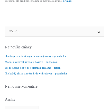
Prepáčte, ale pred zanechaním komentára sa musíte
prihlásiť
.
V
y
h
ľ
Najnovšie články
a
d
Otázka predsedovi neparlamentnej strany – poznámka
a
Mohol oslavovať rovno v Kyjeve – poznámka
ť
Predvolebné sľuby ako klamlivá reklama – fejtón
:
Nie každý chlap si môže hrdo vykračovať – poznámka
Najnovšie komentáre
Archív
A