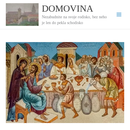
Preskočiť
DOMOVINA
na
obsah
Nezabudnite na svoje rodisko, bez neho
je len do pekla schodisko