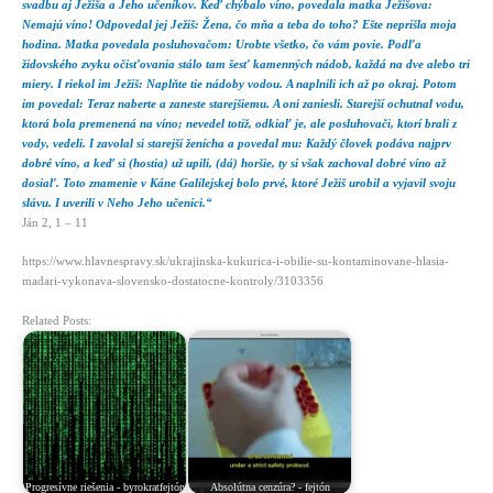
svadbu aj Ježiša a Jeho učeníkov. Keď chýbalo víno, povedala matka Ježišova:
Nemajú víno! Odpovedal jej Ježiš: Žena, čo mňa a teba do toho? Ešte neprišla moja
hodina. Matka povedala posluhovačom: Urobte všetko, čo vám povie. Podľa
židovského zvyku očisťovania stálo tam šesť kamenných nádob, každá na dve alebo tri
miery. I riekol im Ježiš: Naplňte tie nádoby vodou. A naplnili ich až po okraj. Potom
im povedal: Teraz naberte a zaneste starejšiemu. A oni zaniesli. Starejší ochutnal vodu,
ktorá bola premenená na víno; nevedel totiž, odkiaľ je, ale posluhovači, ktorí brali z
vody, vedeli. I zavolal si starejší ženícha a povedal mu: Každý človek podáva najprv
dobré víno, a keď si (hostia) už upili, (dá) horšie, ty si však zachoval dobré víno až
dosiaľ. Toto znamenie v Káne Galilejskej bolo prvé, ktoré Ježiš urobil a vyjavil svoju
slávu. I uverili v Neho Jeho učeníci.“
Ján 2, 1 – 11
https://www.hlavnespravy.sk/ukrajinska-kukurica-i-obilie-su-kontaminovane-hlasia-
madari-vykonava-slovensko-dostatocne-kontroly/3103356
Related Posts:
Progresívne riešenia - byrokratfejtón
Absolútna cenzúra? - fejtón