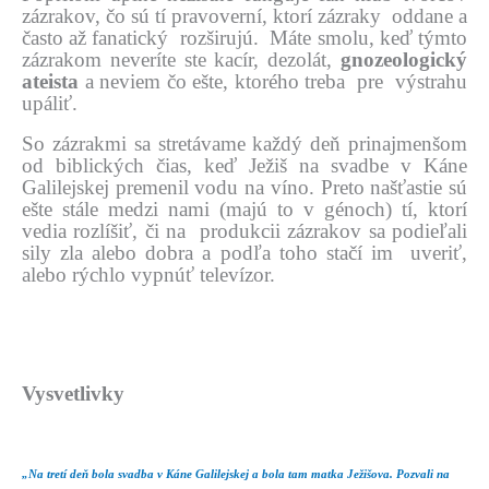
zázrakov, čo sú tí pravoverní, ktorí zázraky oddane a
často až fanatický rozširujú. Máte smolu, keď týmto
zázrakom neveríte ste kacír, dezolát,
gnozeologický
ateista
a neviem čo ešte, ktorého treba pre výstrahu
upáliť.
So zázrakmi sa stretávame každý deň prinajmenšom
od biblických čias, keď Ježiš na svadbe v Káne
Galilejskej premenil vodu na víno. Preto našťastie sú
ešte stále medzi nami (majú to v génoch) tí, ktorí
vedia rozlíšiť, či na produkcii zázrakov sa podieľali
sily zla alebo dobra a podľa toho stačí im uveriť,
alebo rýchlo vypnúť televízor.
Vysvetlivky
„Na tretí deň bola svadba v Káne Galilejskej a bola tam matka Ježišova. Pozvali na