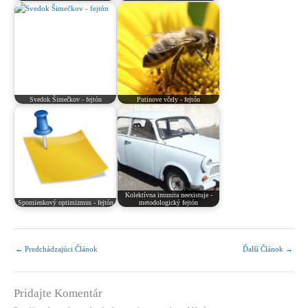
Svedok Šimečkov - fejtón
Putinove včely - fejtón
Kolektívna imunita neexistuje -
Spomienkový optimizmus - fejtón
metodologický fejtón
←
Predchádzajúci Článok
Ďalší Článok
→
Pridajte Komentár