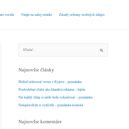
čase covidu
Vitajte na našej stránke
Zásady ochrany osobných údajov
V
y
h
ľ
Najnovšie články
a
d
Mohol oslavovať rovno v Kyjeve – poznámka
a
Predvolebné sľuby ako klamlivá reklama – fejtón
ť
Nie každý chlap si môže hrdo vykračovať – poznámka
:
Netopierožrúti si vydýchli – poznámka ironická
Najnovšie komentáre