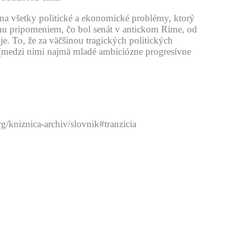
t na všetky politické a ekonomické problémy, ktorý
mu pripomeniem, čo bol senát v antickom Ríme, od
je. To, že za väčšinou tragických politických
i (medzi nimi najmä mladé ambiciózne progresívne
org/kniznica-archiv/slovnik#tranzicia