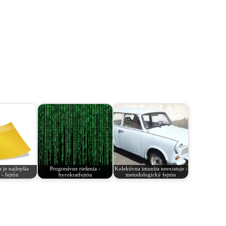
 je najlepšia
Progresívne riešenia -
Kolektívna imunita neexistuje -
 - fejtón
byrokratfejtón
metodologický fejtón