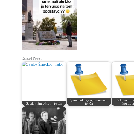
Related Posts:
Spomienkový optimizmus -
Sebakontrola
Svedok Šimečkov - fejtón
fejtón
kontrola