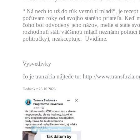
“ Ná nech to už do rúk veznú tí mladí“, je recep
počúvam roky od svojho starého priateľa. Keď 
čoho bol odvodený jeho názov, melie si stále svo
rozhodnutí stáli väčšinou mladí neznámi politic
politručky), neakceptuje. Uvidíme.
Vysvetlivky
čo je tranzícia nájtede tu: http://www.transfuzia.
Dodatok z 28.10.2023