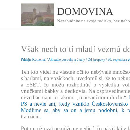
Preskočiť
na
DOMOVINA
obsah
Nezabudnite na svoje rodisko, bez neho
Však nech to tí mladí vezmú d
Pridajte Komentár
/
Aktuálne postrehy a úvahy
/ Od
jaropoky
/
30. septembra 
Ten kto videl na vlastné oči to nebývalé množst
s barlami, na vozíčkoch, uvedomil si, že to nebu
a ESET, čo môžu rozhodnúť o výsledku voli
vnučkami babky a dedkovia. Na ospravedlnenie 
nevediac napr. o takom „renesančnom duchu“
,
PS a nevie ani, kedy vzniklo Československo a
Modlime sa, aby sa on a jemu podobní, k to
tranzíciu
.
Potom už ozaj nemôžeme vedieť, čo nás čaká v b