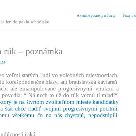
Aktuálne postrehy a úvahy
Texty v 
 je len do pekla schodisko
o rúk – poznámka
2023
vo veľmi starých ľudí vo volebných miestnostiach,
dú korešpondenčné hlasy, ani bratislavská kaviareň
eb, ale zmanipulované progresívnymi vnukmi a
povedia: “ Ná nech to už do rúk veznú tí mladí“,
 ktorý je na štvrtom zvoliteľnom mieste kandidátky
 štát chce riadiť svojimi progresívnymi pocitmi.
mu všetkému čo na nás chystajú, nepodstúpili
udúcnosti čaká.