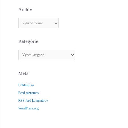
Archív
A
r
c
Kategórie
h
í
K
v
a
t
Meta
e
g
Prihlásiť sa
ó
Feed záznamov
r
RSS feed komentárov
i
e
WordPress.org