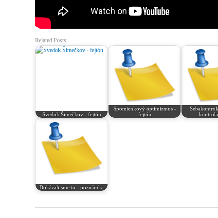
Related Posts:
Spomienkový optimizmus -
Sebakontrola
Svedok Šimečkov - fejtón
fejtón
kontrola
Dokázali sme to - poznámka