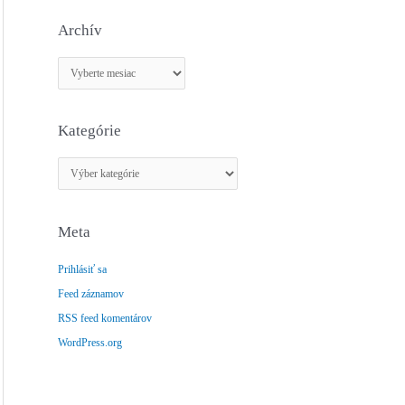
Archív
A
r
c
Kategórie
h
í
K
v
a
t
Meta
e
g
Prihlásiť sa
ó
Feed záznamov
r
RSS feed komentárov
i
e
WordPress.org