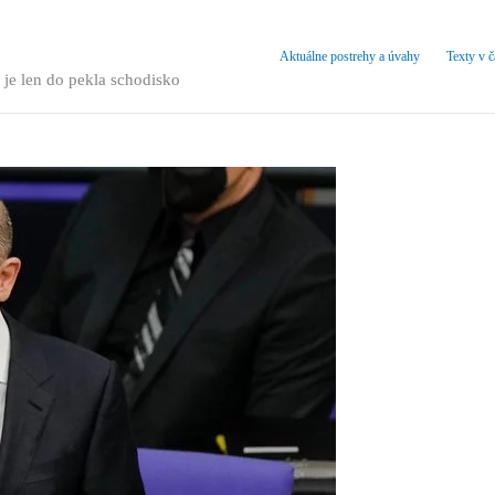
Aktuálne postrehy a úvahy
Texty v 
 je len do pekla schodisko