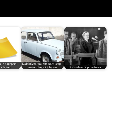
 je najlepšia
Kolektívna imunita neexistuje -
 - fejtón
metodologický fejtón
Odsúdenci - poznámka