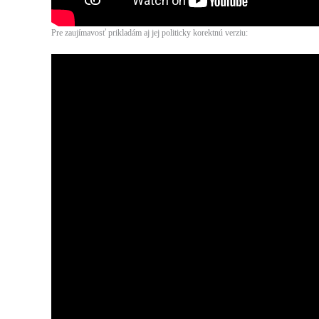
Pre zaujímavosť prikladám aj jej politicky korektnú verziu: