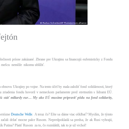
fejtón
oločnosti prísne zakázané. Zbrane pre Ukrajinu sa financujú eufemisticky z Fondu
mu mešcu nemôže nikomu ublížiť.
obnovu Ukrajiny po vojne. Na tento účel by mala založiť fond solidárnosti, ktorý
zriadenia fondu hovoril v nemeckom parlamente pred stretnutím s lídrami EÚ.
udú stáť miliardy eur… My ako EÚ musíme pripraviť pôdu na fond solidarity,
 seriózne
Deutsche Welle
. A teraz čo? Ešte sa dáme viac ošklbať? Myslím, že týmto
y začali držať mocne palce Rusom. Nepredpokladá sa predsa, že ak Rusi vyhrajú,
k Putina? Platiť Rusom za to, čo rozmlátili, tak to je už vrchol!