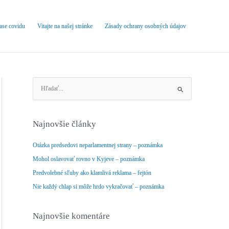
čase covidu
Vitajte na našej stránke
Zásady ochrany osobných údajov
V
y
h
ľ
Najnovšie články
a
d
Otázka predsedovi neparlamentnej strany – poznámka
a
Mohol oslavovať rovno v Kyjeve – poznámka
ť
Predvolebné sľuby ako klamlivá reklama – fejtón
:
Nie každý chlap si môže hrdo vykračovať – poznámka
Najnovšie komentáre