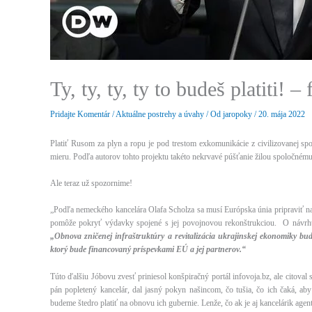
Ty, ty, ty, ty to budeš platiti! – 
Pridajte Komentár
/
Aktuálne postrehy a úvahy
/ Od
jaropoky
/
20. mája 2022
Platiť Rusom za plyn a ropu je pod trestom exkomunikácie z civilizovanej sp
mieru. Podľa autorov tohto projektu takéto nekrvavé púšťanie žilou spoločné
Ale teraz už spozornime!
„Podľa nemeckého kancelára Olafa Scholza sa musí Európska únia pripraviť na 
pomôže pokryť výdavky spojené s jej povojnovou rekonštrukciou. O návrhu 
„Obnova zničenej infraštruktúry a revitalizácia ukrajinskej ekonomiky b
ktorý bude financovaný príspevkami EÚ a jej partnerov.“
Túto ďalšiu Jóbovu zvesť priniesol konšpiračný portál infovoja.bz, ale citoval
pán popletený kancelár, dal jasný pokyn našincom, čo tušia, čo ich čaká, ab
budeme štedro platiť na obnovu ich gubernie. Lenže, čo ak je aj kancelárik agentí