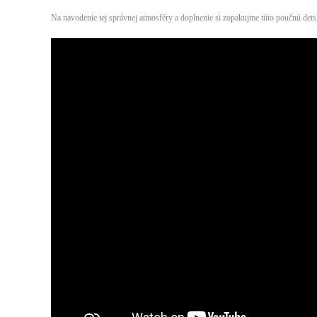
Na navodenie tej správnej atmosféry a doplnenie si zopakujme túto poučnú det