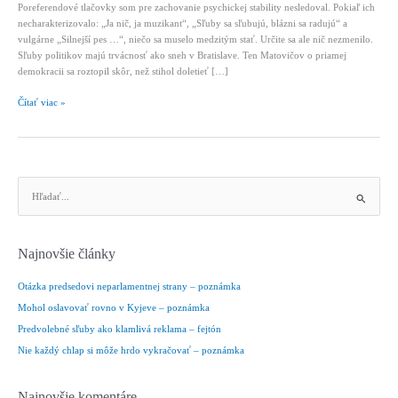
Poreferendové tlačovky som pre zachovanie psychickej stability nesledoval. Pokiaľ ich
necharakterizovalo: „Ja nič, ja muzikant“, „Sľuby sa sľubujú, blázni sa radujú“ a
vulgárne „Silnejší pes …“, niečo sa muselo medzitým stať. Určite sa ale nič nezmenilo.
Sľuby politikov majú trvácnosť ako sneh v Bratislave. Ten Matovičov o priamej
demokracii sa roztopil skôr, než stihol doletieť […]
Ostrúhame
Čítať viac »
mrkvu
–
fejtón
V
y
h
ľ
Najnovšie články
a
d
Otázka predsedovi neparlamentnej strany – poznámka
a
Mohol oslavovať rovno v Kyjeve – poznámka
ť
Predvolebné sľuby ako klamlivá reklama – fejtón
:
Nie každý chlap si môže hrdo vykračovať – poznámka
Najnovšie komentáre