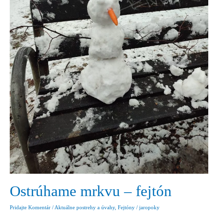
Ostrúhame mrkvu – fejtón
Pridajte Komentár
/
Aktuálne postrehy a úvahy
,
Fejtóny
/
jaropoky