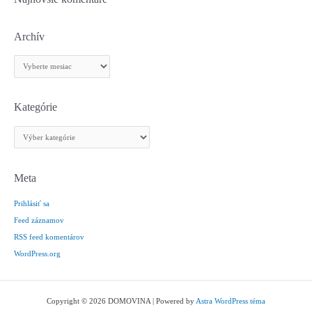
Archív
A
r
c
h
Kategórie
í
K
v
a
t
e
Meta
g
Prihlásiť sa
ó
r
Feed záznamov
i
RSS feed komentárov
e
WordPress.org
Copyright © 2026 DOMOVINA | Powered by
Astra WordPress téma