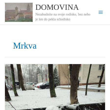
Preskočiť
DOMOVINA
na
obsah
Nezabudnite na svoje rodisko, bez neho
je len do pekla schodisko
Mrkva