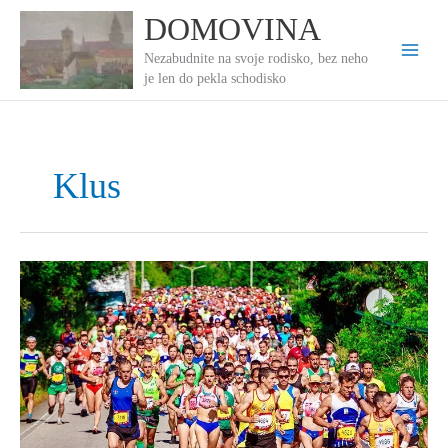
Preskočiť
DOMOVINA
na
obsah
Nezabudnite na svoje rodisko, bez neho
je len do pekla schodisko
Klus