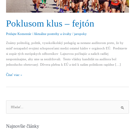
Poklusom klus – fejtón
Pridajte Komentár
/
Aktuálne postrehy a úvahy
/
jaropoky
Známy politológ, politik, vysokoškolský pedagóg sa nestane audítorom preto, že by
snáď nezapadol svojimi schopnosťami medzi ostatné kádre v orgánoch EÚ. Predstavte
si zopár tých európskych odborníkov Lajnovou počítajúc a našich radšej
nespomínajme, aby sme sa nezdržovali. Tento vládny kandidát na audítora bol
jednoducho obetovaný. Dôvera plebsu k EÚ a tiež k našim politikom rapídne […]
Poklusom
Čítať viac »
klus
–
fejtón
V
y
h
ľ
Najnovšie články
a
d