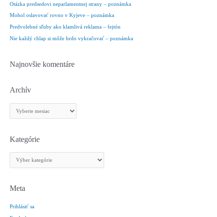
Otázka predsedovi neparlamentnej strany – poznámka
a
Mohol oslavovať rovno v Kyjeve – poznámka
ť
Predvolebné sľuby ako klamlivá reklama – fejtón
:
Nie každý chlap si môže hrdo vykračovať – poznámka
Najnovšie komentáre
Archív
A
r
c
h
Kategórie
í
K
v
a
t
e
Meta
g
Prihlásiť sa
ó