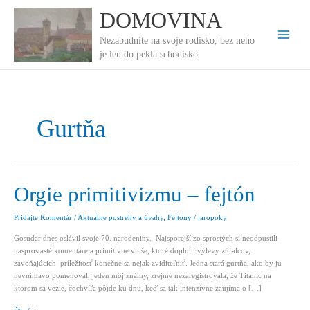
Preskočiť
DOMOVINA
na
obsah
Nezabudnite na svoje rodisko, bez neho
je len do pekla schodisko
Gurtňa
Orgie primitivizmu – fejtón
Pridajte Komentár
/
Aktuálne postrehy a úvahy
,
Fejtóny
/
jaropoky
Gosudar dnes oslávil svoje 70. narodeniny. Najsporejší zo sprostých si neodpustili
nasprostasté komentáre a primitívne vinše, ktoré doplnili výlevy zúfalcov,
zavoňajúcich príležitosť konečne sa nejak zviditeľniť. Jedna stará gurtňa, ako by ju
nevnímavo pomenoval, jeden môj známy, zrejme nezaregistrovala, že Titanic na
ktorom sa vezie, čochvíľa pôjde ku dnu, keď sa tak intenzívne zaujíma o […]