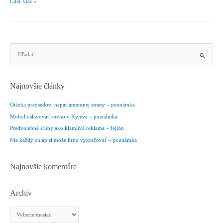
Orgie
Čítať viac »
primitivizmu
–
fejtón
V
y
h
ľ
Najnovšie články
a
d
Otázka predsedovi neparlamentnej strany – poznámka
a
Mohol oslavovať rovno v Kyjeve – poznámka
ť
Predvolebné sľuby ako klamlivá reklama – fejtón
:
Nie každý chlap si môže hrdo vykračovať – poznámka
Najnovšie komentáre
Archív
A
r