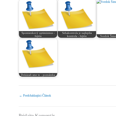
Spomienkový optimizmus -
Sebakontrola je najlepšia
fejtón
kontrola - fejtón
Svedok Šimeč
Dokázali sme to - poznámka
←
Predchádzajúci Článok
Pridajte Komentár