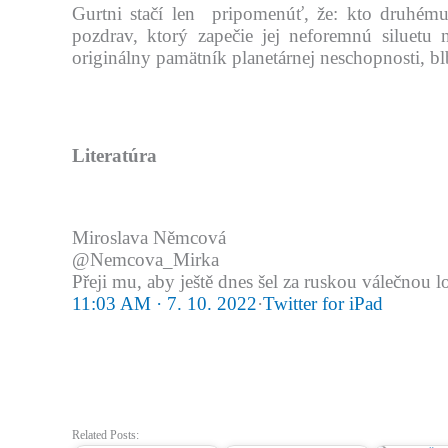
Gurtni stačí len pripomenúť, že: kto druhém
pozdrav, ktorý zapečie jej neforemnú siluetu
originálny pamätník planetárnej neschopnosti, bl
Literatúra
Miroslava Němcová
@Nemcova_Mirka
Přeji mu, aby ještě dnes šel za ruskou válečnou l
11:03 AM · 7. 10. 2022
·
Twitter for iPad
Related Posts: