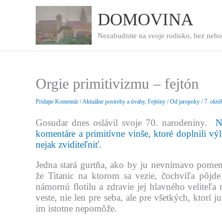
Preskočiť
na
DOMOVINA
obsah
Nezabudnite na svoje rodisko, bez neho
Orgie primitivizmu – fejtón
Pridajte Komentár
/
Aktuálne postrehy a úvahy
,
Fejtóny
/ Od
jaropoky
/
7. októ
Gosudar dnes oslávil svoje 70. narodeniny.
N
komentáre a primitívne vinše, ktoré doplnili vý
nejak zviditeľniť.
Jedna stará gurtňa, ako by ju nevnímavo pome
že Titanic na ktorom sa vezie, čochvíľa pôjd
námornú flotilu a zdravie jej hlavného veliteľa
veste, nie len pre seba, ale pre všetkých, ktorí j
im istotne nepomôže.