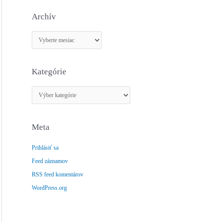
Archív
A
r
c
Kategórie
h
í
K
v
a
t
Meta
e
g
Prihlásiť sa
ó
Feed záznamov
r
RSS feed komentárov
i
e
WordPress.org