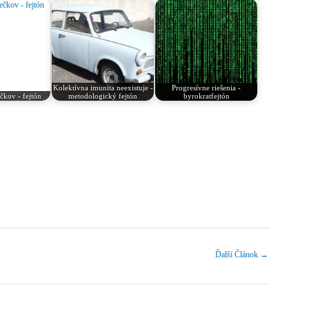
Kolektívna imunita neexistuje -
Progresívne riešenia -
kov - fejtón
metodologický fejtón
byrokratfejtón
Ďalší Článok
→