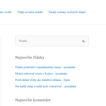
čase covidu
Vitajte na našej stránke
Zásady ochrany osobných údajov
V
y
h
ľ
Najnovšie články
a
d
Otázka predsedovi neparlamentnej strany – poznámka
a
Mohol oslavovať rovno v Kyjeve – poznámka
ť
Predvolebné sľuby ako klamlivá reklama – fejtón
:
Nie každý chlap si môže hrdo vykračovať – poznámka
Najnovšie komentáre