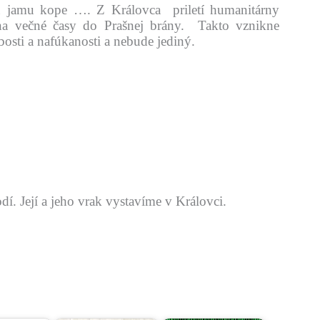
u jamu kope …. Z Královca priletí humanitárny
 na večné časy do Prašnej brány. Takto vznikne
bosti a nafúkanosti a nebude jediný.
odí. Její a jeho vrak vystavíme v Královci.