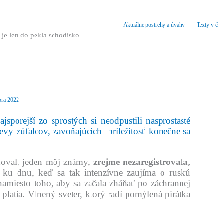
Aktuálne postrehy a úvahy
Texty v 
 je len do pekla schodisko
bra 2022
ajsporejší zo sprostých si neodpustili nasprostasté
levy zúfalcov, zavoňajúcich príležitosť konečne sa
noval, jeden môj známy,
zrejme nezaregistrovala,
e ku dnu, keď sa tak intenzívne zaujíma o ruskú
 namiesto toho, aby sa začala zháňať po záchrannej
u platia. Vlnený sveter, ktorý radí pomýlená pirátka