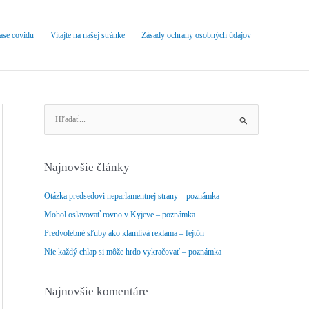
čase covidu
Vitajte na našej stránke
Zásady ochrany osobných údajov
V
y
h
ľ
Najnovšie články
a
d
Otázka predsedovi neparlamentnej strany – poznámka
a
Mohol oslavovať rovno v Kyjeve – poznámka
ť
Predvolebné sľuby ako klamlivá reklama – fejtón
:
Nie každý chlap si môže hrdo vykračovať – poznámka
Najnovšie komentáre