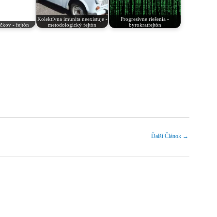
Kolektívna imunita neexistuje -
Progresívne riešenia -
kov - fejtón
metodologický fejtón
byrokratfejtón
Ďalší Článok
→