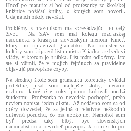
Hneď po maturite si bol od profesorky zo školskej
knižnice požičať knihy, o ktorých som hovoril.
Údajne ich nikdy nevrátil.
Problémy s pravopisom ma sprevádzajúci po celý
život. Na SAV som mal kolegu maďarskej
národnosti s krásnym slovenským menom Kmeť,
ktorý mi opravoval gramatiku. Na ministerstve
kultúry som pripravil list ministra Kňažka predsedovi
vlády, v ktorom je hrúbka. List mám odložený. Iste
ste si všimli, že v mojich fejtónoch sa pravidelne
objavujú pravopisné chyby.
Na strednej škole som gramatiku teoreticky ovládal
perfektne, písal som najlepšie slohy, literárne
rozbory, ktoré ešte roky potom kolovali medzi
študentmi. Profesorka to nevedela pochopiť, prečo
neviem napísať jeden diktát. Až nedávno som sa od
dcéry dozvedel, že sa jedná o relatívne neškodnú
duševnú poruchu, čo ma upokojilo. Nemohol som
byť predsa taký blbý, byť slovenských
nacionalistom a nevedieť pravopis. Ja som si to pre