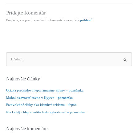
Pridajte Komentár
Prepáčte, ale pred zanechaním komentára sa musíte
prihlásiť
.
V
y
h
ľ
Najnovšie články
a
d
Otázka predsedovi neparlamentnej strany – poznámka
a
Mohol oslavovať rovno v Kyjeve – poznámka
ť
Predvolebné sľuby ako klamlivá reklama – fejtón
:
Nie každý chlap si môže hrdo vykračovať – poznámka
Najnovšie komentáre