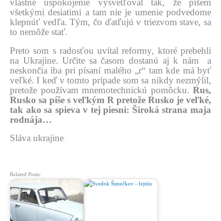
vlastné uspokojenie vysvetľoval tak, že píšem
všetkými desiatimi a tam nie je umenie podvedome
klepnúť vedľa. Tým, čo ďatľujú v triezvom stave, sa
to nemôže stať.
Preto som s radosťou uvítal reformy, ktoré prebehli
na Ukrajine. Určite sa časom dostanú aj k nám a
neskončia iba pri písaní malého „r“ tam kde má byť
veľké. I keď v tomto prípade som sa nikdy nezmýlil,
pretože používam mnemotechnickú pomôcku.
Rus,
Rusko sa píše s veľkým R pretože Rusko je veľké,
tak ako sa spieva v tej piesni: Široká strana maja
rodná
ja…
Sláva ukrajine
.
Related Posts: