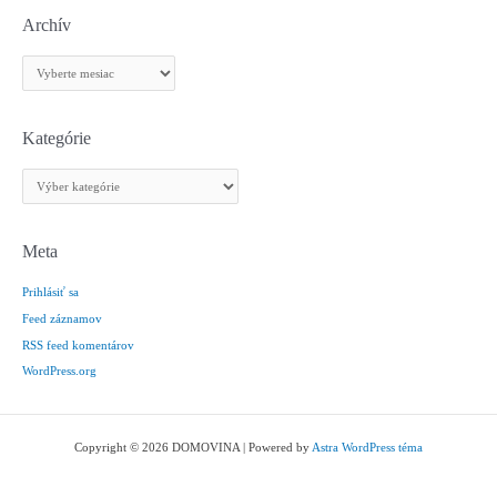
Archív
A
r
c
h
Kategórie
í
K
v
a
t
e
Meta
g
Prihlásiť sa
ó
r
Feed záznamov
i
RSS feed komentárov
e
WordPress.org
Copyright © 2026 DOMOVINA | Powered by
Astra WordPress téma