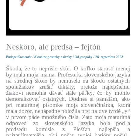
Neskoro, ale predsa – fejtón
Pridajte Komentár
/
Aktuálne postrehy a úvahy
/ Od
jaropoky
/
26. septembra 2023
Škoda, že to neprišlo skôr. O koľko starostí menej
by mala moja mama. Profesorka slovenského jazyka
na strednej škole by nemusela na škodu ostatných
spolužiakov zrušiť diktáty, pretože najlepšiemu
žiakovi nemohla dávať stále päťky, čo by mohlo
demoralizovať ostatných. Dodnes si pamätám, ako
pri maturitnej písomke moja slovenčinárka, ktorá
mala dozor, nenápadne položila prst na dve tvrdé „y“
v prvom páde množného čísla. Zato moja maturitná
odpoveď zo slovenského jazyka bola podľa
predsedu komisie z Piešťan najlepšia a
najzaujímavejšia, akú počas svojej kariéry počul.