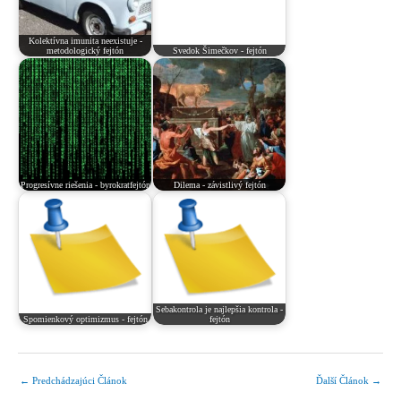
Kolektívna imunita neexistuje -
metodologický fejtón
Svedok Šimečkov - fejtón
Progresívne riešenia - byrokratfejtón
Dilema - závistlivý fejtón
Sebakontrola je najlepšia kontrola -
Spomienkový optimizmus - fejtón
fejtón
←
Predchádzajúci Článok
Ďalší Článok
→