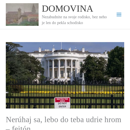
Preskočiť
DOMOVINA
na
obsah
Nezabudnite na svoje rodisko, bez neho
je len do pekla schodisko
Nerúhaj sa, lebo do teba udrie hrom
– fejtón