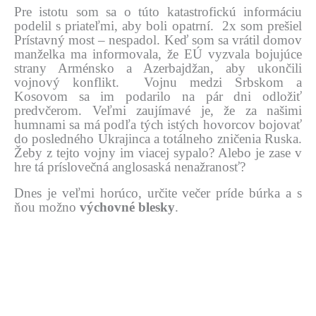
Pre istotu som sa o túto katastrofickú informáciu
podelil s priateľmi, aby boli opatrní. 2x som prešiel
Prístavný most – nespadol. Keď som sa vrátil domov
manželka ma informovala, že EÚ vyzvala bojujúce
strany Arménsko a Azerbajdžan, aby ukončili
vojnový konflikt. Vojnu medzi Srbskom a
Kosovom sa im podarilo na pár dni odložiť
predvčerom. Veľmi zaujímavé je, že za našimi
humnami sa má podľa tých istých hovorcov bojovať
do posledného Ukrajinca a totálneho zničenia Ruska.
Žeby z tejto vojny im viacej sypalo? Alebo je zase v
hre tá príslovečná anglosaská nenažranosť?
Dnes je veľmi horúco, určite večer príde búrka a s
ňou možno
výchovné blesky
.