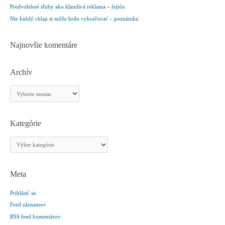
Predvolebné sľuby ako klamlivá reklama – fejtón
:
Nie každý chlap si môže hrdo vykračovať – poznámka
Najnovšie komentáre
Archív
A
r
c
h
Kategórie
í
K
v
a
t
e
Meta
g
Prihlásiť sa
ó
r
Feed záznamov
i
RSS feed komentárov