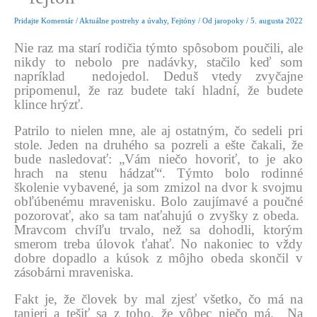
Pridajte Komentár
/
Aktuálne postrehy a úvahy
,
Fejtóny
/ Od
jaropoky
/
5. augusta 2022
Nie raz ma starí rodičia týmto spôsobom poučili, ale
nikdy to nebolo pre nadávky, stačilo keď som
napríklad nedojedol. Deduš vtedy zvyčajne
pripomenul, že raz budete takí hladní, že budete
klince hrýzť.
Patrilo to nielen mne, ale aj ostatným, čo sedeli pri
stole. Jeden na druhého sa pozreli a ešte čakali, že
bude nasledovať: „Vám niečo hovoriť, to je ako
hrach na stenu hádzať“. Týmto bolo rodinné
školenie vybavené, ja som zmizol na dvor k svojmu
obľúbenému mravenisku. Bolo zaujímavé a poučné
pozorovať, ako sa tam naťahujú o zvyšky z obeda.
Mravcom chvíľu trvalo, než sa dohodli, ktorým
smerom treba úlovok ťahať. No nakoniec to vždy
dobre dopadlo a kúsok z môjho obeda skončil v
zásobárni mraveniska.
Fakt je, že človek by mal zjesť všetko, čo má na
tanieri a tešiť sa z toho, že vôbec niečo má. Na