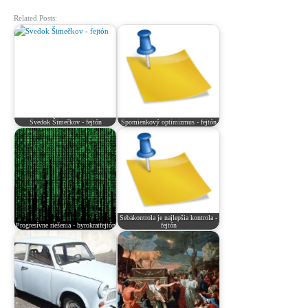
Related Posts:
Svedok Šimečkov - fejtón
Spomienkový optimizmus - fejtón
Sebakontrola je najlepšia kontrola -
Progresívne riešenia - byrokratfejtón
fejtón