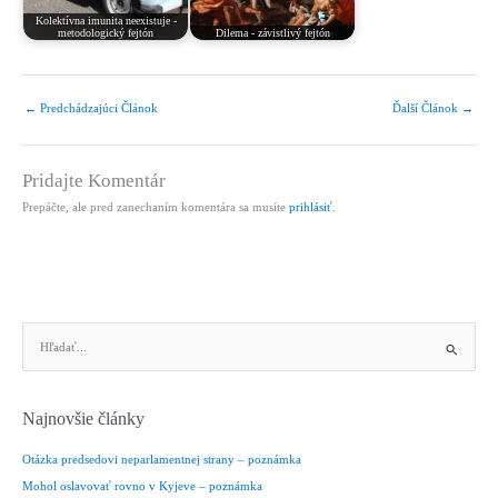
Kolektívna imunita neexistuje -
metodologický fejtón
Dilema - závistlivý fejtón
←
Predchádzajúci Článok
Ďalší Článok
→
Pridajte Komentár
Prepáčte, ale pred zanechaním komentára sa musíte
prihlásiť
.
V
y
h
ľ
Najnovšie články
a
d
Otázka predsedovi neparlamentnej strany – poznámka
a
Mohol oslavovať rovno v Kyjeve – poznámka
ť