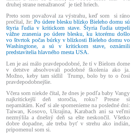
druhej strane nenažranosť je tiež hriech.
Preto som považoval za výstrahu, keď som si ráno
prečítal, že:
Po údere blesku blízko Bieleho domu sú
štyria ľudia v kritickom stave. Štyria ľudia utrpeli
vážne zranenia po údere blesku, ku ktorému došlo
vo štvrtok počas búrky v blízkosti Bieleho domu vo
Washingtone, a sú v kritickom stave, oznámili
predstavitelia hlavného mesta USA.
Len je asi málo pravdepodobné, že tí v Bielom dome
v detstve absolvovali podobné školenia ako ja.
Možno, keby tam sídlil Trump, bolo by to o čosi
pravdepodobnejšie.
Včera som niekde čítal, že dnes je podľa baby Vangy
najkritickejší deň storočia, roku? Presne si
nepamätám. Keď si ale spomenieme na posledné dni:
Taiwan, Kosovo, Ukrajina, Karabach ani sa veľmi
nezmýlila a dnešný deň sa ešte neskončil. Všetko
dobre dopadne, ale treba byť v strehu ako indián,
pripomenul som si.