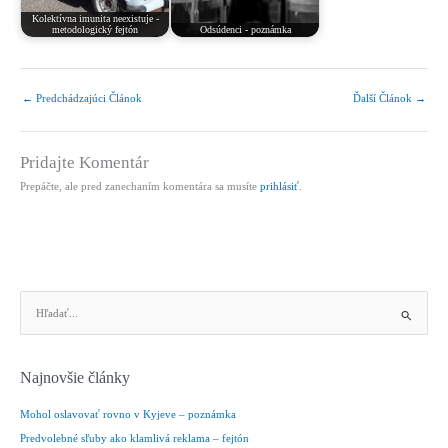
Kolektívna imunita neexistuje -
metodologický fejtón
Odsúdenci - poznámka
←
Predchádzajúci Článok
Ďalší Článok
→
Pridajte Komentár
Prepáčte, ale pred zanechaním komentára sa musíte
prihlásiť
.
V
y
h
ľ
Najnovšie články
a
d
Mohol oslavovať rovno v Kyjeve – poznámka
a
Predvolebné sľuby ako klamlivá reklama – fejtón
ť