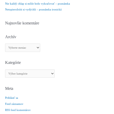
Nie každý chlap si môže hrdo vykračovať – poznámka
:
Netopierožrúti si vydýchli – poznámka ironická
Najnovšie komentáre
Archív
A
r
c
h
Kategórie
í
K
v
a
t
e
Meta
g
Prihlásiť sa
ó
r
Feed záznamov
i
RSS feed komentárov