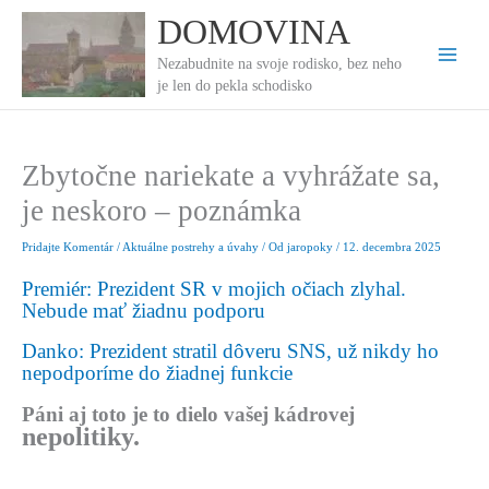
Preskočiť
DOMOVINA
na
obsah
Nezabudnite na svoje rodisko, bez neho
je len do pekla schodisko
Zbytočne nariekate a vyhrážate sa,
je neskoro – poznámka
Pridajte Komentár
/
Aktuálne postrehy a úvahy
/ Od
jaropoky
/
12. decembra 2025
Premiér: Prezident SR v mojich očiach zlyhal.
Nebude mať žiadnu podporu
Danko: Prezident stratil dôveru SNS, už nikdy ho
nepodporíme do žiadnej funkcie
Páni aj toto je to dielo vašej kádrovej
nepolitiky.