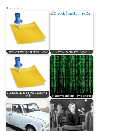
Related Posts:
Spomienkový optimizmus - fejtón
Svedok Šimečkov - fejtón
Sebakontrola je najlepšia kontrola -
fejtón
Progresívne riešenia - byrokratfejtón