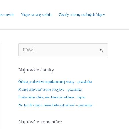
čase covidu
Vitajte na našej stránke
Zásady ochrany osobných údajov
V
y
h
ľ
Najnovšie články
a
d
Otázka predsedovi neparlamentnej strany – poznámka
a
Mohol oslavovať rovno v Kyjeve – poznámka
ť
Predvolebné sľuby ako klamlivá reklama – fejtón
:
Nie každý chlap si môže hrdo vykračovať – poznámka
Najnovšie komentáre