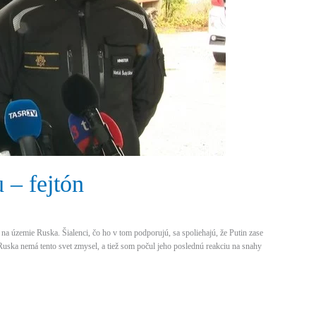
 – fejtón
 územie Ruska. Šialenci, čo ho v tom podporujú, sa spoliehajú, že Putin zase
 Ruska nemá tento svet zmysel, a tiež som počul jeho poslednú reakciu na snahy