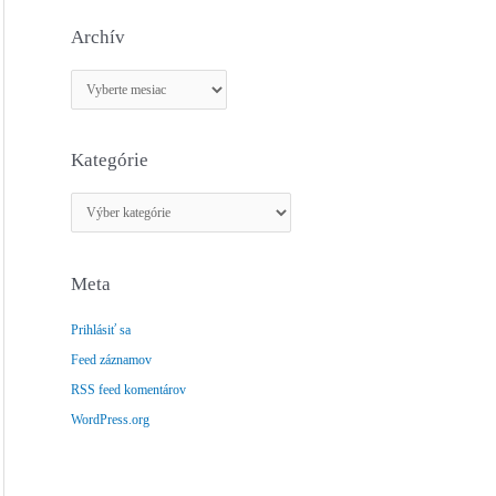
Archív
A
r
c
Kategórie
h
í
K
v
a
t
Meta
e
g
Prihlásiť sa
ó
Feed záznamov
r
RSS feed komentárov
i
e
WordPress.org