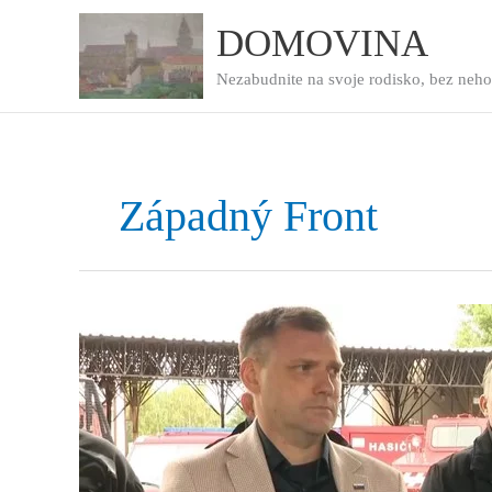
Preskočiť
na
DOMOVINA
obsah
Nezabudnite na svoje rodisko, bez neho
Západný Front