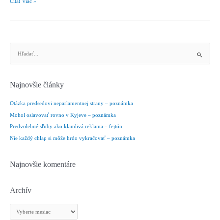
Básnická
Čítať viac »
otázka
–
poznámka
V
y
h
ľ
Najnovšie články
a
d
Otázka predsedovi neparlamentnej strany – poznámka
a
Mohol oslavovať rovno v Kyjeve – poznámka
ť
Predvolebné sľuby ako klamlivá reklama – fejtón
:
Nie každý chlap si môže hrdo vykračovať – poznámka
Najnovšie komentáre
Archív
A
r