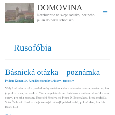
Preskočiť
DOMOVINA
na
obsah
Nezabudnite na svoje rodisko, bez neho
je len do pekla schodisko
Rusofóbia
Básnická otázka – poznámka
Pridajte Komentár
/
Aktuálne postrehy a úvahy
/
jaropoky
Vždy keď mám v ruke preklad knihy ruského alebo sovietského autora pozriem sa, kto
ju preložil a napísal doslov. Včera na petržalskom Draždiaku v knižnom domčeku som
objavil pre mňa neznámu Kupeckú Moskvu od Piotra D. Boborykina, ktorú preložila
Soňa Čechová. I keď to nie je ten najaktuálnejší príklad, a tiež, pokiaľ viem, brankár
Hašek […]