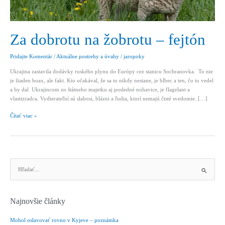
Za dobrotu na žobrotu – fejtón
Pridajte Komentár
/
Aktuálne postrehy a úvahy
/
jaropoky
Ukrajina zastavila dodávky ruského plynu do Európy cez stanicu Sochranovka. To nie
je žiaden hoax, ale fakt. Kto očakával, že sa to nikdy nestane, je blbec a ten, čo to vedel
a by dal Ukrajincom zo štátneho majetku aj posledné nohavice, je flagelant a
vlastizradca. Vydierateľní sú slabosi, blázni a ľudia, ktorí nemajú čisté svedomie. […]
Za
Čítať viac »
dobrotu
na
žobrotu
–
fejtón
V
y
h
ľ
Najnovšie články
a
d
Mohol oslavovať rovno v Kyjeve – poznámka