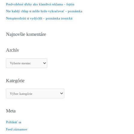
a
Predvolebné sľuby ako klamlivá reklama – fejtón
ť
Nie každý chlap si môže hrdo vykračovať – poznámka
:
Netopierožrúti si vydýchli – poznámka ironická
Najnovšie komentáre
Archív
A
r
c
h
Kategórie
í
K
v
a
t
e
Meta
g
Prihlásiť sa
ó
r
Feed záznamov