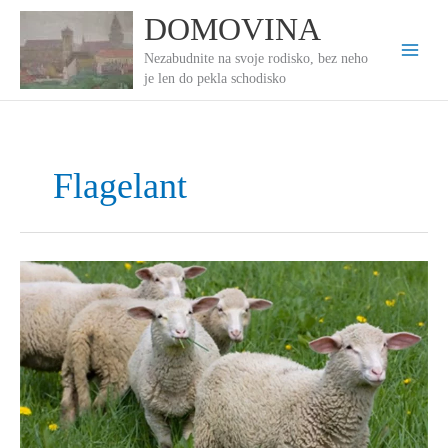
Preskočiť
DOMOVINA
na
obsah
Nezabudnite na svoje rodisko, bez neho
je len do pekla schodisko
Flagelant