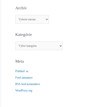
Archív
A
r
c
Kategórie
h
í
K
v
a
t
Meta
e
g
Prihlásiť sa
ó
Feed záznamov
r
RSS feed komentárov
i
e
WordPress.org