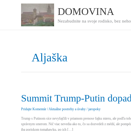
Preskočiť
na
DOMOVINA
obsah
Nezabudnite na svoje rodisko, bez neho
Aljaška
Summit Trump-Putin dopad
Pridajte Komentár
/
Aktuálne postrehy a úvahy
/
jaropoky
Trump s Putinom síce nevyfajčili v priamom prenose fajku mieru, ale podľa toho 
správnym smerom. Nič viac nevedia ako to, čo sa dozvedeli z médií, ale pompé
iba poriskom tomahawku, po ich […]