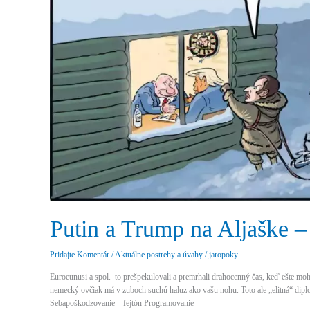
Putin a Trump na Aljaške 
Pridajte Komentár
/
Aktuálne postrehy a úvahy
/
jaropoky
Euroeunusi a spol. to prešpekulovali a premrhali drahocenný čas, keď ešte moh
nemecký ovčiak má v zuboch suchú haluz ako vašu nohu. Toto ale „elitná“ dip
Sebapoškodzovanie – fejtón Programovanie