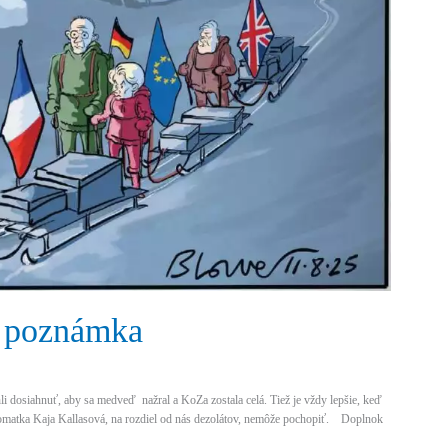
– poznámka
li dosiahnuť, aby sa medveď nažral a KoZa zostala celá. Tiež je vždy lepšie, keď
lomatka Kaja Kallasová, na rozdiel od nás dezolátov, nemôže pochopiť. Doplnok