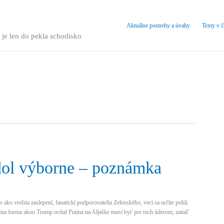
Aktuálne postrehy a úvahy
Texty v 
 je len do pekla schodisko
ol výborne – poznámka
ako vreštia zaslepení, fanatickí podporovatelia Zelenského, veci sa určite pohli
zna forma akou Trump uvítal Putina na Aljaške musí byť pre nich úderom, zatiaľ