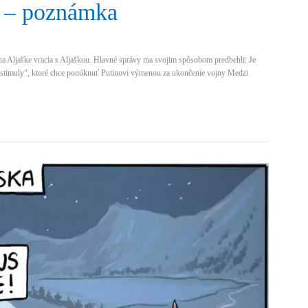
? – poznámka
na Aljaške vracia s Aljaškou. Hlavné správy ma svojim spôsobom predbehli: Je
stimuly“, ktoré chce ponúknuť Putinovi výmenou za ukončenie vojny Medzi