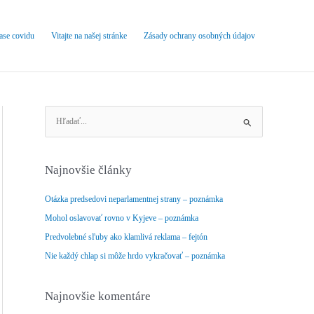
čase covidu
Vitajte na našej stránke
Zásady ochrany osobných údajov
V
y
h
ľ
Najnovšie články
a
d
Otázka predsedovi neparlamentnej strany – poznámka
a
Mohol oslavovať rovno v Kyjeve – poznámka
ť
Predvolebné sľuby ako klamlivá reklama – fejtón
:
Nie každý chlap si môže hrdo vykračovať – poznámka
Najnovšie komentáre