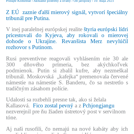
Pridajte Komentár
/
Aktuálne postrehy a úvahy
/ Od
jaropoky
/
10. mája 2025
Z EÚ zaznie ďalší mierový signál, vytvorí špeciálny
tribunál pre Putina.
V inej paralelnej európskej realite
štyria európski lídri
pricestovali do Kyjeva, aby rokovali o mierovej
dohode o Ukrajine. Revanšista Merz nevylúčil
rozhovor s Putinom.
Rusi preventívne reagovali vyhlásením nie 30 ale
300 dňového prímeria, bez akýchkoľvek
podmienok. Putin si zbalil kufre, aby nezmeškal
tribunál. Moskovská „kafejka“ premenovala červené
námestie na námestie S. Banderu, čo sa nestretlo s
tradičným zásahom polície.
Udalosti sa rozbehli presne tak, ako si želala
Kallasová.
Fico zostal pevný
a z
Pchjongjang
u
nezverejnil pre ňu žiaden ústretový post v servilnom
tóne.
Aj naši rusofili, čo nemajú na nové kabáty aby ich