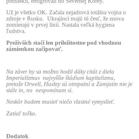
prezliekli, emigrovali do Severnej Kórey.
Už je všetko OK. Začala nejadrová totálna vojna o
zdroje v Rusku. Ukrajinci majú tú česť, že znova
zomierajú v prvej línii. Nastala veľká hygiena
ľudstva.
Preživších stačí len príležitostne pod vhodnou
zámienkou začipovať.
Na záver by sa možno hodil dáky citát z diela
Imperializmus najvyššie štádium kapitalizmu,
pretože Orwell, Huxley sú otrepatní a Zamjatin nie je
stále in, no nespomínam si.
Neskôr budem musieť niečo vlastné vymyslieť.
Zatiaľ toľko.
Dodatok