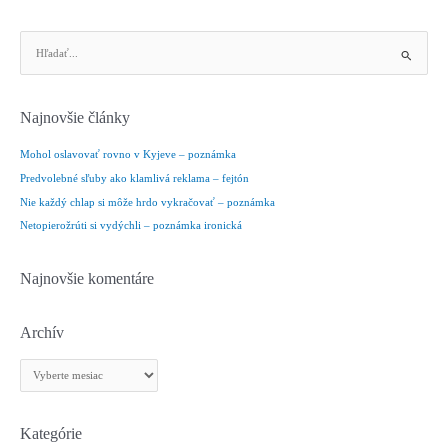
V
y
h
ľ
Najnovšie články
a
d
Mohol oslavovať rovno v Kyjeve – poznámka
a
Predvolebné sľuby ako klamlivá reklama – fejtón
ť
Nie každý chlap si môže hrdo vykračovať – poznámka
:
Netopierožrúti si vydýchli – poznámka ironická
Najnovšie komentáre
Archív
A
r
c
h
Kategórie