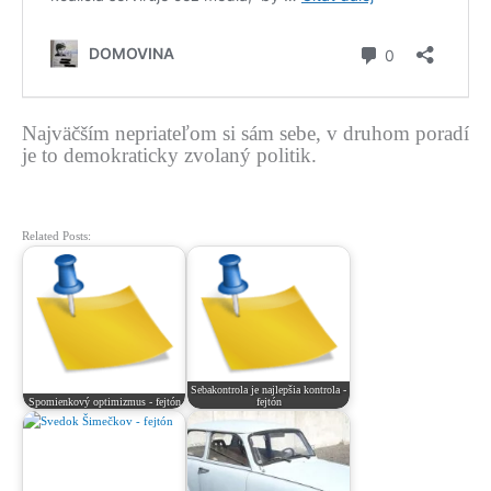
Najväčším nepriateľom si sám sebe, v druhom poradí
je to demokraticky zvolaný politik.
Related Posts:
Sebakontrola je najlepšia kontrola -
Spomienkový optimizmus - fejtón
fejtón