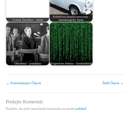
Kolektívna imunita neexistuje -
Svedok Šimečkov - fejtón
metodologický fejtón
Odsúdenci - poznámka
Progresívne riešenia - byrokratfejtón
←
Predchádzajúci Článok
Ďalší Článok
→
Pridajte Komentár
Prepáčte, ale pred zanechaním komentára sa musíte
prihlásiť
.