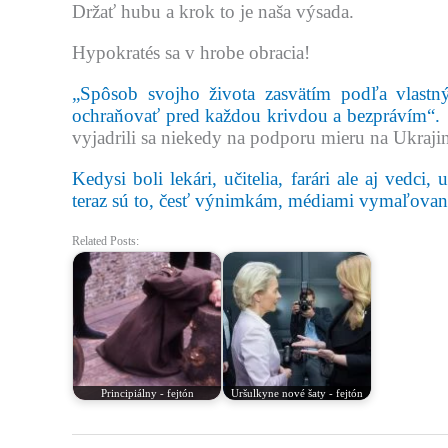
Držať hubu a krok to je naša výsada.
Hypokratés sa v hrobe obracia!
„Spôsob svojho života zasvätím podľa vlastn
ochraňovať pred každou krivdou a bezprávím“.
K
vyjadrili sa niekedy na podporu mieru na Ukraji
Kedysi boli lekári, učitelia, farári ale aj vedci,
teraz sú to, česť výnimkám, médiami vymaľovan
Related Posts:
Principiálny - fejtón
Uršulkyne nové šaty - fejtón