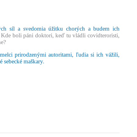
ých síl a svedomia úžitku chorých a budem ich
de boli páni doktori, keď tu vládli covidteroristi,
ne?
 umelci prirodzenými autoritami, ľudia si ich vážili,
é sebecké maškary.