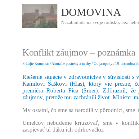
Preskočiť
na
DOMOVINA
obsah
Nezabudnite na svoje rodisko, bez neho
Konflikt záujmov – poznámka
Pridajte Komentár
/
Aktuálne postrehy a úvahy
/ Od
jaropoky
/
19. decembra 2
Riešenie situácie v zdravotníctve v súvislosti s
Kamilovi Šaškovi (Hlas), ktorý vie presne, 
premiéra Roberta Fica (Smer). Zdôraznil, že
záujmov, pretože mu zachránili život. Minister 
My ostatní, čo sme sa narodili v pôrodnici, sme 
Umelcov nebudeme kritizovať, sme v konflikt
zaspievať tú dáku ich odrhovačku.