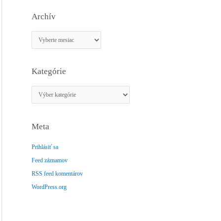
Archív
A
r
c
Kategórie
h
í
K
v
a
t
Meta
e
g
Prihlásiť sa
ó
Feed záznamov
r
RSS feed komentárov
i
e
WordPress.org