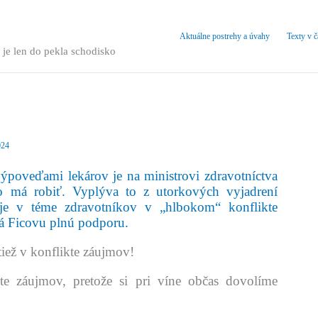
Aktuálne postrehy a úvahy
Texty v 
 je len do pekla schodisko
024
 výpoveďami lekárov je na ministrovi zdravotníctva
čo má robiť. Vyplýva to z utorkových vyjadrení
 je v téme zdravotníkov v „hlbokom“ konflikte
má Ficovu plnú podporu.
tiež v konflikte záujmov!
e záujmov, pretože si pri víne občas dovolíme