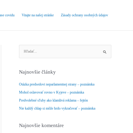
čase covidu
Vitajte na našej stránke
Zásady ochrany osobných údajov
V
y
h
ľ
Najnovšie články
a
d
Otázka predsedovi neparlamentnej strany – poznámka
a
Mohol oslavovať rovno v Kyjeve – poznámka
ť
Predvolebné sľuby ako klamlivá reklama – fejtón
:
Nie každý chlap si môže hrdo vykračovať – poznámka
Najnovšie komentáre