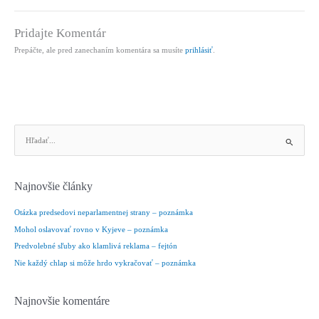
Pridajte Komentár
Prepáčte, ale pred zanechaním komentára sa musíte
prihlásiť
.
V
y
h
ľ
Najnovšie články
a
d
Otázka predsedovi neparlamentnej strany – poznámka
a
Mohol oslavovať rovno v Kyjeve – poznámka
ť
Predvolebné sľuby ako klamlivá reklama – fejtón
:
Nie každý chlap si môže hrdo vykračovať – poznámka
Najnovšie komentáre