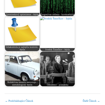
Spomienkový optimizmus - fejtón
Progresívne riešenia - byrokratfejtón
Sebakontrola je najlepšia kontrola -
fejtón
Svedok Šimečkov - fejtón
Kolektívna imunita neexistuje -
metodologický fejtón
Odsúdenci - poznámka
←
Predchádzajúci Článok
Ďalší Článok
→