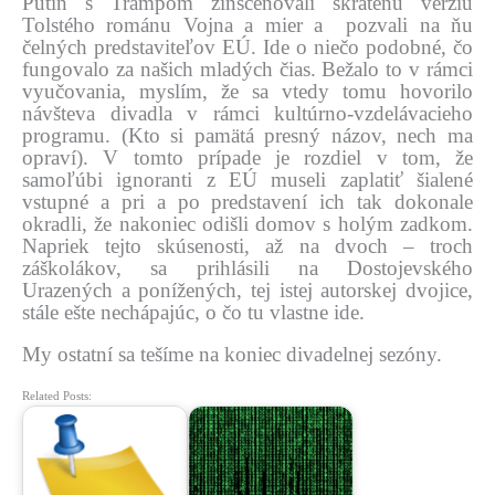
Putin s Trampom zinscenovali skrátenú verziu
Tolstého románu Vojna a mier a pozvali na ňu
čelných predstaviteľov EÚ. Ide o niečo podobné, čo
fungovalo za našich mladých čias. Bežalo to v rámci
vyučovania, myslím, že sa vtedy tomu hovorilo
návšteva divadla v rámci kultúrno-vzdelávacieho
programu. (Kto si pamätá presný názov, nech ma
opraví). V tomto prípade je rozdiel v tom, že
samoľúbi ignoranti z EÚ museli zaplatiť šialené
vstupné a pri a po predstavení ich tak dokonale
okradli, že nakoniec odišli domov s holým zadkom.
Napriek tejto skúsenosti, až na dvoch – troch
záškolákov, sa prihlásili na Dostojevského
Urazených a ponížených, tej istej autorskej dvojice,
stále ešte nechápajúc, o čo tu vlastne ide.
My ostatní sa tešíme na koniec divadelnej sezóny.
Related Posts: