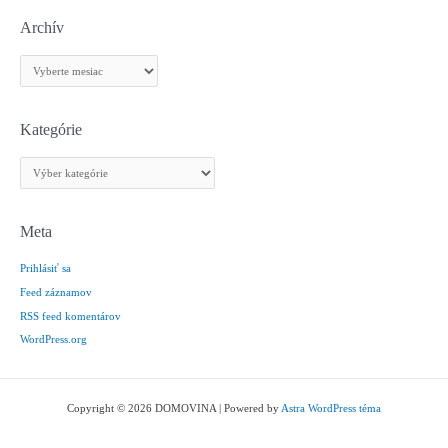
Archív
A
r
c
h
Kategórie
í
K
v
a
t
e
Meta
g
Prihlásiť sa
ó
r
Feed záznamov
i
RSS feed komentárov
e
WordPress.org
Copyright © 2026 DOMOVINA | Powered by
Astra WordPress téma