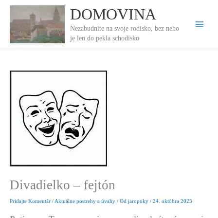
Preskočiť
DOMOVINA
na
obsah
Nezabudnite na svoje rodisko, bez neho
je len do pekla schodisko
Divadielko – fejtón
Pridajte Komentár
/
Aktuálne postrehy a úvahy
/ Od
jaropoky
/
24. októbra 2025