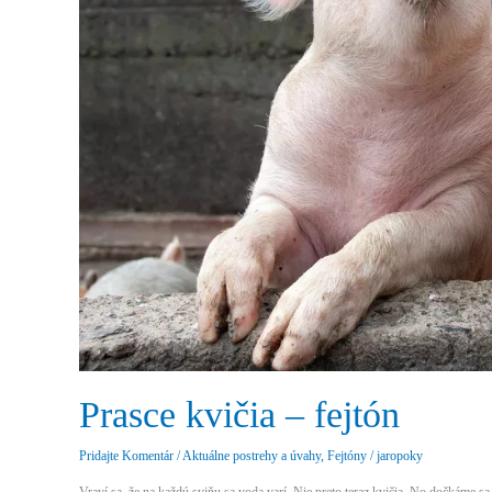
Prasce kvičia – fejtón
Pridajte Komentár
/
Aktuálne postrehy a úvahy
,
Fejtóny
/
jaropoky
Vraví sa, že na každú sviňu sa voda varí. Nie preto teraz kvičia. No dočkáme sa