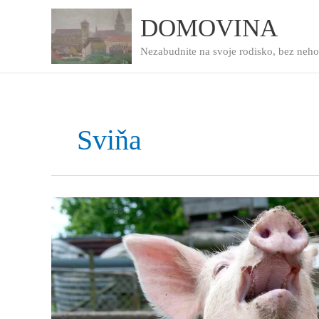
Preskočiť
na
DOMOVINA
obsah
Nezabudnite na svoje rodisko, bez neho
Sviňa