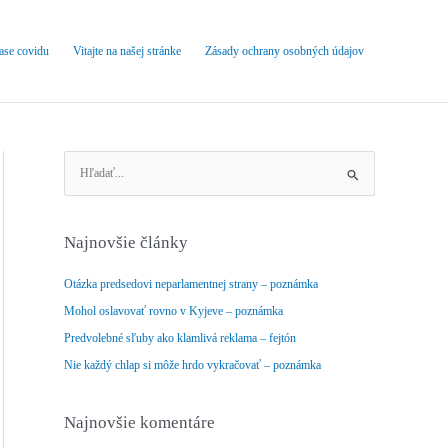
čase covidu
Vitajte na našej stránke
Zásady ochrany osobných údajov
V
y
h
ľ
Najnovšie články
a
d
Otázka predsedovi neparlamentnej strany – poznámka
a
Mohol oslavovať rovno v Kyjeve – poznámka
ť
Predvolebné sľuby ako klamlivá reklama – fejtón
:
Nie každý chlap si môže hrdo vykračovať – poznámka
Najnovšie komentáre