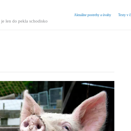
Aktuálne postrehy a úvahy
Texty v 
 je len do pekla schodisko