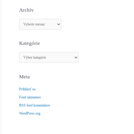
Archív
A
r
c
Kategórie
h
í
K
v
a
t
Meta
e
g
Prihlásiť sa
ó
Feed záznamov
r
RSS feed komentárov
i
e
WordPress.org