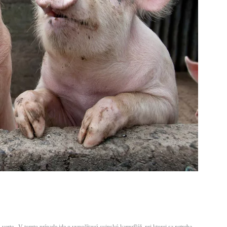
, verte. V tomto prípade ide o vypočítavú svinskú kamufláž, pri ktorej sa netreba